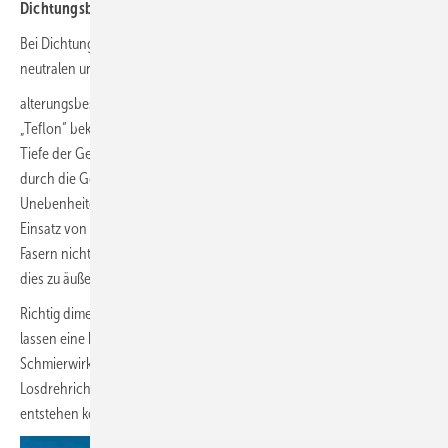
Dichtungsbänder
Bei Dichtungsbändern (PTFE-Band) handelt es sich zwar um einen
neutralen und
alterungsbeständigen Kunststoff der eher unter der Bezeichnung
„Teflon“ bekannt ist, aber oft gelangt das Dichtmaterial nicht bis in die
Tiefe der Gewindegänge, weil das Dichtungsband bei der Montage
durch die Gewinde zerschnitten wird und sich nur begrenzt den
Unebenheiten anpassen kann. In hydraulischen Systemen ist der
Einsatz von PTFE-Bändern aufgrund der leichten Ablösung von
Fasern nicht möglich, da die Fasern Ventile verstopfen können und
dies zu äußerst aufwändigen Reparaturen führt.
Richtig dimensioniert wirken PTFE Bänder als Schmiermittel und
lassen eine hohe Vorspannung zu. Nachteilig ist, dass diese
Schmierwirkung bei dynamischer Belastung dann in die
Losdrehrichtung wirken kann und nach einer gewissen Zeit Leckagen
entstehen können.