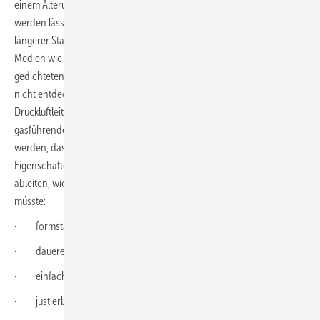
einem Alterungsprozess, der seine Dichtwirkung allmählich geringer
werden lässt. Auch bei dem mitverwendeten Kitt (Fermit) können nach
längerer Standzeit Versprödungen entstehen. So ist bei gasförmigen
Medien wie Druckluft oder Erdgas zu beobachten, dass die mit Hanf
gedichteten Verbindungen zu Leckagen neigen. Die Verluste durch
nicht entdeckte Leckagen an älteren Rohranlagen können bei
Druckluftleitungen zum Kostenfaktor werden. Außerdem soll bei
gasführenden Leitungen das Risiko von Leckagen nicht unterschätzt
werden, dass von der Explosionsgefahr ausgeht. Aus den ungünstigen
Eigenschaften des Dichtmittels Hanf lässt sich im Umkehrschluss
ableiten, wie eine ideale Dichtung für Rohrgewinde beschaffen sein
müsste:
· formstabil über die ganze Standzeit
· dauerelastisch und rüttelfest
· einfach und schnell aufzutragen
· justierbar und gut zu demontieren