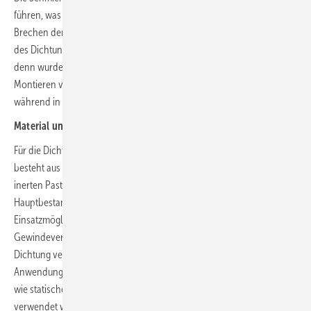
führen, was zu einer übermäßigen Dauerbelastung der Teile oder zum
Brechen der Verbindung führt. Das Aufbringen der richtigen Menge
des Dichtungsbandes auf das Außengewinde ist nicht ganz einfach,
denn wurde zu viel aufgetragen, beginnt sich das Dichtmaterial beim
Montieren vor dem Fitting zusammenzuschieben und zu stauen,
während in der Verbindung nur Reste verbleiben.
Material und Einsatz
Für die Dichtwirkung sorgen zwei Komponenten: Der Dichtfaden
besteht aus vielen feinen endlosen Polyamidfasern, die mit einer
inerten Paste beschichtet sind. Diese beiden neutralen
Hauptbestandteile des Dichtfadens bewirken die vielfältigen
Einsatzmöglichkeiten und die große Lebensdauer in der
Gewindeverbindung. Die Wirkung ist mit einer dauerelastischen
Dichtung vergleichbar. Diese Eigenschaft ist einer der Gründe für das
Anwendungsspektrum dieses Dichtmaterials, das sich für dynamische
wie statische Belastungen eignet, für Metalle und Kunststoffe
verwendet werden kann und sich gegenüber nahezu allen Medien