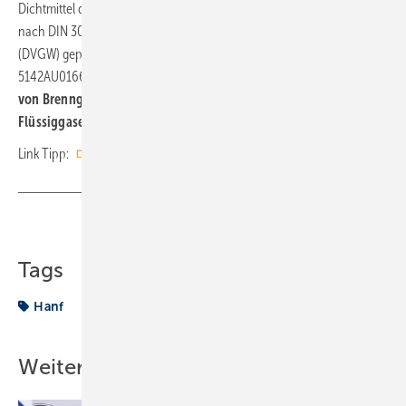
Dichtmittel der Klasse ARP und wurde auf deren Grundlage sowie
nach DIN 30 660 vom Deutschen Verein des Gas- und Wasserfaches
(DVGW) geprüft. Es erhielt die DVGW-Registriernummer DV-
5142AU0166.
Es ist zugelassen für den Einsatz in Leitungsanlagen
von Brenngasen der 1., 2. und 3. Gasfamilie (Stadt-, Erd- und
Flüssiggase) sowie von Kalt- und Warmwasseranlagen.
Link Tipp:
Wiki-Dichtmittel
Teilen
Link kopieren
Tags
Hanf
Weitere Inhalte