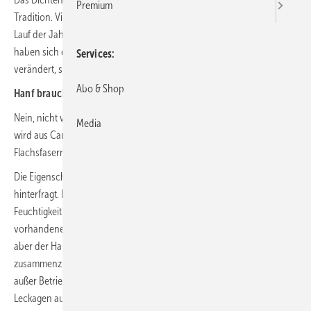
Premium
Tradition. Viele Installateure sind stolz auf ihre Fertigkeiten, die sie im
Lauf der Jahre im Umgang mit diesem Dichtmittel erlangt haben. Doch
haben sich die Parameter in den Anwendungsbereichen teilweise
Services
verändert, sodass Hanf nicht immer das ideale Dichtungsmittel ist.
Abo & Shop
Hanf braucht ein bestimmtes Umfeld
Nein, nicht was ihr auch jetzt immer Denkt :-). Unser Hanf „Faserhanf“
Media
wird aus Cannabinoidarmen Cannabis-sativa-L.-Sorten oder aus
Flachsfasern hergestellt oder vermischt. Also bitte nicht Rauchen!
Die Eigenschaften der Hanffaser werden meist nicht weiter
hinterfragt. Der Hanf hat die Eigenschaft, bei dem Kontakt mit
Feuchtigkeit zu quellen. Durch das Quellen füllen sich eventuell
vorhandene Hohlräume und die Verbindung ist dicht. Umgekehrt hat
aber der Hanf die ungünstige Eigenschaft, sich bei Trockenheit
zusammenzuziehen. So kann es passieren, dass Anlagen, die länger
außer Betrieb waren, bei ihrer Wiederinbetriebnahme plötzlich
Leckagen aufweisen. Als Naturprodukt unterliegt der Hanf aber auch