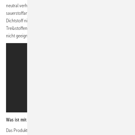
neutral verhält. Nur bei Leitungssystemen für reinen Sauerstoff, Chlor,
sauerstoffangereicherte oder starkoxidierende Medien sollte dieser
Dichtstoff nicht verwendet werden. Für Montagen, die mit Heizöl oder
Treibstoffen wie Benzin, Diesel, Biodiesel in Berührung kommen ist er
nicht geeignet.
Was ist mit einer Zulassung?
Das Produkt entspricht der EN 751-2 für ein nichthärtendes