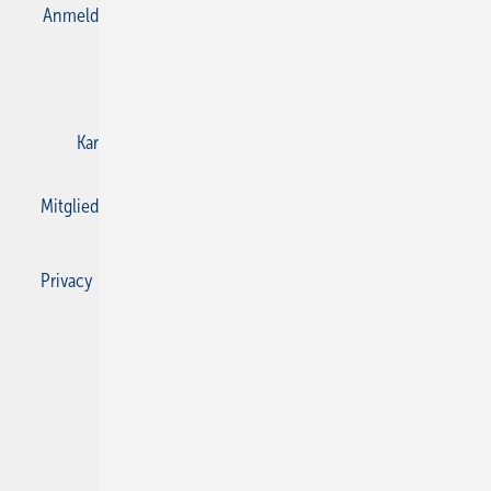
Anmelden
Anmeldung & Registrierung
Datenschutz
E-Paper
Gentner Verlag
Impressum
Karriere bei Gentner
Kontakt
Mediaservice
Mitgliedschaften und Engagement
Privacy Manager
Privacy Manager
RSS-Feed
SBZ Monteur abonnieren
© 2026 SBZ Monteur