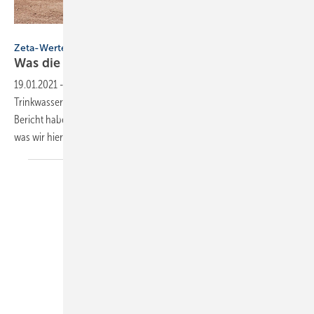
Bild: Philip Lange / iStock / thinkstock
Zeta-Werte in der Trinkwasserinstallation
Was die DIN 1988-300
angeht
19.01.2021
-
In der Juni-Ausgabe des SBZ Monteur haben wir die
Trinkwasserrohrnetzberechnung nach DIN 1988 vorgestellt. In dem
Bericht haben wir das Thema Zeta-Werte nicht im Detail aufgegriffen,
was wir hier
nachholen.