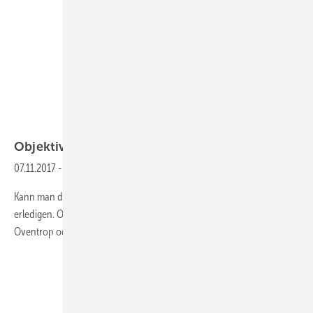
Objektive Merkmale
gesucht
07.11.2017
-
Ventile und ihre Eigenschaften
Kann man das, was ein Regelventil von Honewell kann nur mit diesem
erledigen. Oder kann der alte Heimeier, die gute Frau Danfoss, Baby
Oventrop oder MNG etwas Ähnliches bieten?