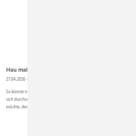
Hau mal ordentlich
dazwischen!
27.04.2016
-
Was bedeutet eigentlich … die Ventilautorität?
So könnte man die Sache mit der Autorität auch beschreiben. Wer
sich durchsetzen will und seiner Meinung Geltung verschaffen
möchte, der sollte schon schlagkräftige Argumente dafür haben.