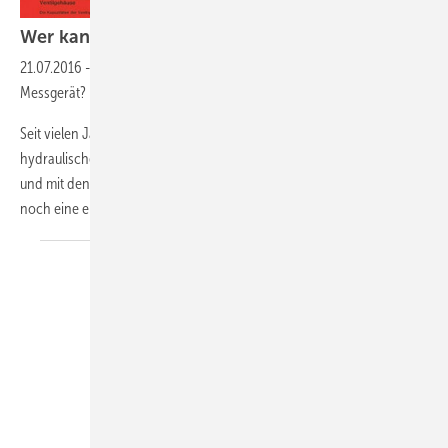
Wer kann es
ermessen?
21.07.2016
-
Wie funktioniert der hydraulische Abgleich mit einem
Messgerät?
Seit vielen Jahren wird gelehrt und geschrieben zum Thema des
hydraulischen Abgleichs. Fast könnte man meinen es ist alles gesagt
und mit den vorhandenen Methoden käme man aus. Aber es gibt
noch eine ergänzende und sehr
schlüssige...