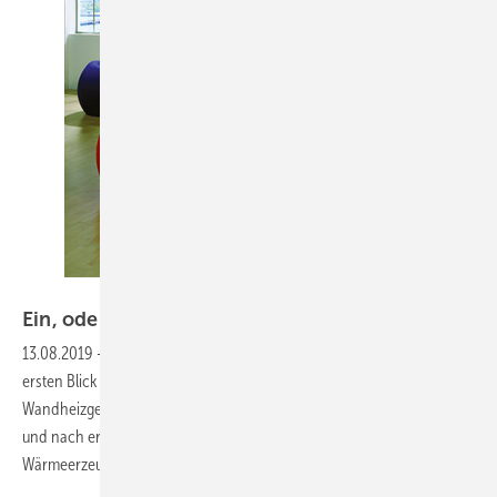
Kermi
Ein, oder lieber doch zwei
Rohre
13.08.2019
-
Das Grundprinzip einer Heizungsanlage scheint auf den
ersten Blick simpel zu sein. Wasser wird im Heizkessel oder mittels
Wandheizgerät erwärmt, über den Vorlauf zum Heizkörper gebracht
und nach erfolgter Wärmeabgabe über den Rücklauf wieder zum
Wärmeerzeuger gepumpt. Fertig ist der Kreislauf.
Aber...