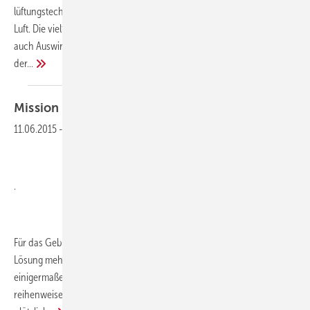
lüftungstechnischen Anlage besteht aus einem Transportnetz für die
Luft. Die vielfältigen Möglichkeiten der Kanalauswahl haben immer
auch Auswirkungen auf den zu erwartenden Druckverlust bei Betrieb
der...
Mission
Possible
11.06.2015
-
Hydraulischer Abgleich im Bestand
.
Für das Gebäude aus dem Jahre 1974 scheint es keine wirtschaftliche
Lösung mehr zu geben um den hydraulischen Abgleich wenigstens
einigermaßen herzustellen. Die angesprochenen Fachleute schütteln
reihenweise den Kopf und winken ab. Da fliegt Crom Tuise