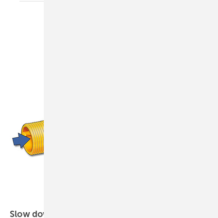
Slow
down