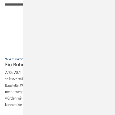
Bild: RomanSotola / thinkstock | GreenTomato
Wie funktioniert eigentlich eine Rohrnetzberechnung?
Ein Rohr für alle
­Fälle?
27.06.2023
-
Wir Profis im SHK-Handwerk schleppen wie
selbstverständlich die verschiedensten Rohrnennweiten auf die
Baustelle. Wenn ein Laie uns fragen würde, ob nicht ein Einheitsrohr,
meinet­wegen ein 22er, alle Anforderungen erschlagen könnte, ­
würden wir zumindest ins Grübeln kommen. In diesem Bericht
können Sie zusammen mit mir
grübeln.