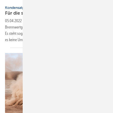
Kondensatpumpe
Für die sauren
Reste
05.04.2022
-
Ein kleines Kästchen befindet sich unter dem
Brennwertgerät.
Es steht sogar der Name eines Pumpen­herstellers drauf und doch ist
es keine Umwälzpumpe. Was ist
das?