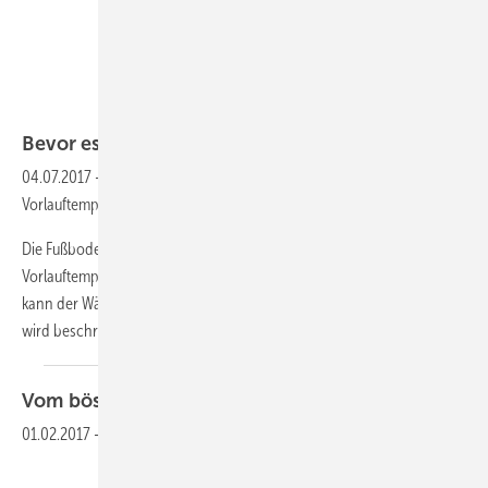
Bevor es zu heiß
wird...
04.07.2017
-
Wie funktioniert eigentlich die Regelung der
Vorlauftemperatur einer Fußbodenheizung?
Die Fußbodenheizung bewirkt mit relativ geringen
Vorlauftemperaturen eine angenehme Raumtemperatur. Nicht immer
kann der Wärmeerzeuger solch niedrige Temperaturen erzeugen. Hier
wird beschrieben, wie man
es...
Vom bösen
Eckventil
01.02.2017
-
Armaturen und Trinkwasser-Hygiene