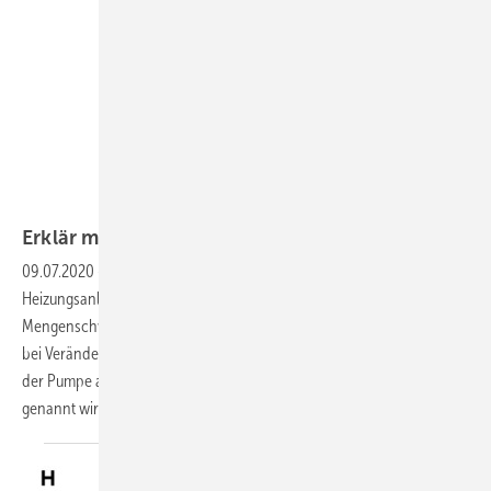
Erklär mal:
Differenzdruck-Überströmventil
09.07.2020
-
Bei jeder Drosselung des Volumenstroms in der
Heizungsanlage entstehen erhebliche Druck- und
Mengenschwankungen. Heizkörperventile sind Mengenregler, d. h.
bei Veränderung des Ventilkegels verschiebt sich der Betriebspunkt
der Pumpe auf ihrer Kennlinie. Ein Überströmventil auch Bypass
genannt
wird...