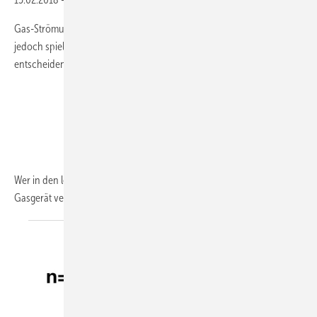
Gas-Strömungswächter sind nicht etwa Figuren eines Rollenspiels –
jedoch spielen sie beim Sicherheitskonzept einer Gasinstallation eine
entscheidende Rolle.
Wer in den letzten Jahren eine Gasleitung vom Zähler bis zum
Gasgerät verlegen durfte, hat
seine...