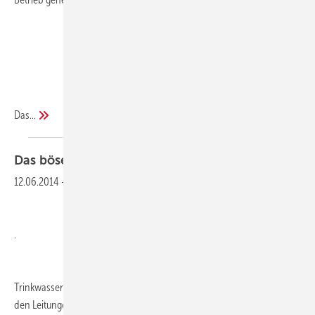
Das...
Das böse, böse
Eckventil...?
12.06.2014
-
Armaturen und Trinkwasser-Hygiene
.
Trinkwasser ist ein verderbliches Gut. Deshalb sollte es nicht lange in
den Leitungen verbleiben. Hohe Fließgeschwindigkeiten in den