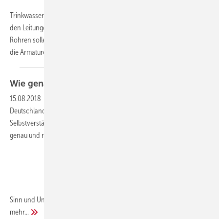
Trinkwasser ist ein verderbliches Gut. Deshalb sollte es nicht lange in
den Leitungen verbleiben. Hohe Fließgeschwindigkeiten in den
Rohren sollen durch kleine Dimensionen erreicht werden. Aber sind
die Armaturen überhaupt für einen so rasanten
Wassertransport...
Wie genau darf es denn
sein?
15.08.2018
-
Die Frage nach der Genauigkeit ist insbesondere in
Deutschland oft eine Frage nach der Tugendhaftigkeit.
Selbstverständlich macht man in Deutschland offiziell alles super
genau und rechnet bis auf zwei Stellen hinter dem Komma.
Sinn und Unsinn solcher Vorgehensweisen werden zum Teil gar nicht
mehr...