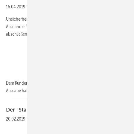
16.04.2019
-
Druckminderer richtig dimensionieren und einstellen
Unsicherheit im Umgang mit einem Druckminderer ist nicht die
Ausnahme. Wilde Geschichten ranken um die Auslegung und
abschließende Einstellung vor Ort.
Dem Kunden ist das sicherlich nicht einerlei. Noch in der letzten
Ausgabe haben wir über
die...
Der "Stau" im
Eckventil
20.02.2019
-
Armaturen und Trinkwasser-Hygiene