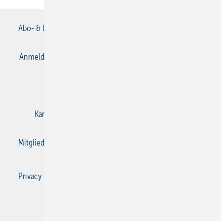
Abo- & Leserservice
AGB
Alle Inhalte chronologisch
Anmelden
Anmeldung & Registrierung
Datenschutz
E-Paper
Gentner Verlag
Impressum
Karriere bei Gentner
Kontakt
Mediaservice
Mitgliedschaften und Engagement
Privacy Manager
Privacy Manager
RSS-Feed
SBZ Monteur abonnieren
© 2026 SBZ Monteur