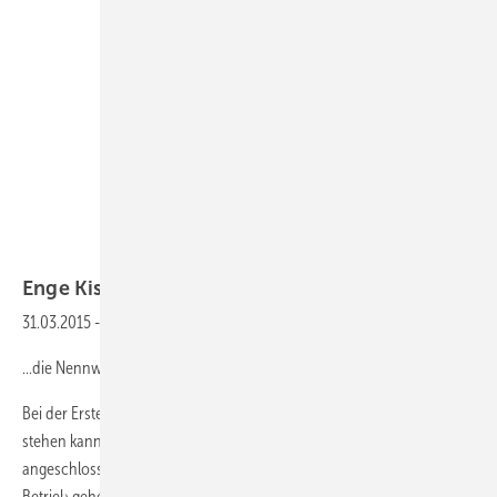
Enge
Kiste
31.03.2015
-
Wie funktioniert eigentlich...
...die Nennweitenberechnung von Gasleitungen?
Bei der Erstellung einer Gasversorgungsanlage ohne Plan da zu
stehen kann dazu führen, das die geplanten Geräte nicht
angeschlossen werden dürfen – oder nur mit gedrosselter Leistung in
Betrieb gehen können.