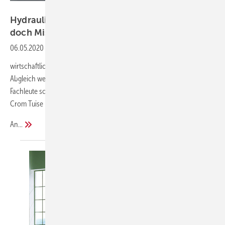
Danfoss
Hydraulischer Abgleich im Bestand - Oder
doch Mission
Impossible?
06.05.2020
-
Für das Gebäude aus dem Jahre 1974 scheint es keine
wirtschaftliche Lösung mehr zu geben um den hydraulischen
Abgleich wenigstens einigermaßen herzustellen. Die angesprochenen
Fachleute schütteln reihenweise den Kopf und winken ab. Da fliegt
Crom Tuise plötzlich dieser Datenschieber auf den Tisch.
An...