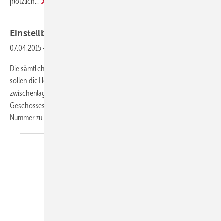
plötzlich...
Einstellbare
Rücklaufverschraubungen
07.04.2015
-
Jäger der K
-Werte
v
Die sämtliche Wände in dem Großraumbüro sind frei geräumt. Wir
sollen die Heizkörper von den Außenwänden abnehmen und im Keller
zwischenlagern. Cheffe hatte uns Aufkleber und einen Grundriss des
Geschosses mitgegeben um nur ja jeden Heizkörper mit einer
Nummer zu versehen
und...