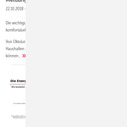
Meldungen aus der
SHK-Szene
22.10.2018
-
Zukunft Altbau zeigt, wie man richtig und effizient heizt.
Die wichtigsten Heiztipps für den Winter / Mit geringen Kosten
komfortabel durch die kalte Jahreszeit
Von Oktober bis April entfällt der Großteil der in deutschen
Haushalten verbrauchten Energie auf das Heizen. Mit ein paar Kniffen
können...