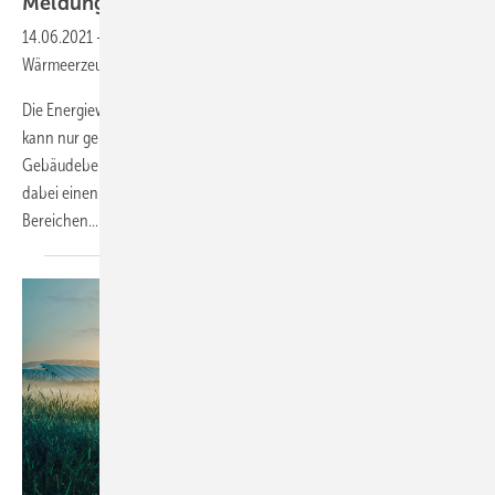
Meldungen für die
SHK-Branche
14.06.2021
-
Wärmepumpen im Neubau weiterhin beliebtester
Wärmeerzeuger
Die Energiewende in Deutschland mit der Erreichung der Klimaziele
kann nur gelingen, wenn die CO2-Emissionen auch im
Gebäudebereich deutlich abgesenkt werden. Der Wärmesektor hat
dabei einen entscheidenden Vorteil gegenüber anderen
Bereichen...