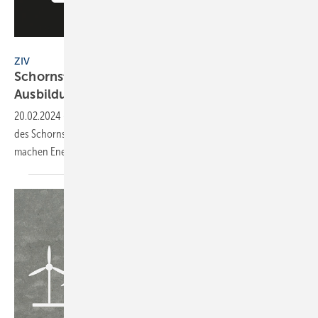
ZIV
ZIV
Schornsteinfegerhandwerk: neue
Ausbildungskampagne
20.02.2024
-
Bei der Grünen Woche in Berlin haben Auszubildende
des Schornsteinfegerhandwerks die neue Nachwuchskampagne „Wir
machen Energiewende.einfach.“
vorgestellt.