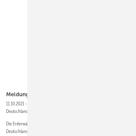
Bernhard Pötter / Piper Verlag
Meldungen für die
SHK-Branche
11.10.2021
-
Buchempfehlung: Die Grüne Null - Der Kampf um
Deutschlands Zukunft ohne Kohle, Öl und Gas
Die Erderwärmung brennt uns plötzlich allen auf den Nägeln. Dürre in
Deutschland, Waldbrände und schmelzendes Eis in aller Welt, der