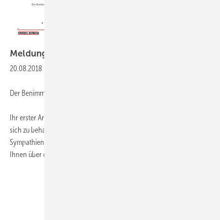
Meldungen aus der
SHK-Szene
20.08.2018
-
Buchtipp
Der Benimm- Leitfaden für Azubis
Ihr erster Arbeitstag als Azubi oder Praktikant steht bevor. Jetzt gilt es,
sich zu behaupten, einen guten Eindruck zu vermitteln und
Sympathien zu gewinnen. Dieser leicht verständliche Leitfaden hilft
Ihnen über die ersten Hürden im Berufsleben.