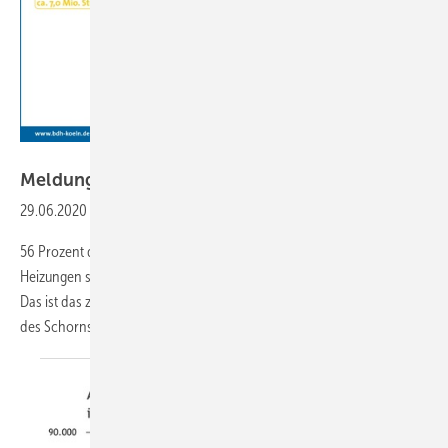
BDH
Meldungen aus der
SHK-Szene
29.06.2020
-
Jede zweite Heizung in Deutschland ist veraltet
56 Prozent der insgesamt ca. 21 Millionen in Deutschland installierten
Heizungen sind technisch veraltet und damit unzureichend effizient.
Das ist das zentrale Ergebnis der Erhebungen, die der Bundesverband
des Schornsteinfegerhandwerks (ZIV) und
der...