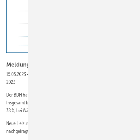
BDH
Meldungen für die
SHK-Szene
15.05.2023
-
MarktdatenBoom bei neuen Heizungen im 1. Quartal
2023
Der BDH hat Absatzzahlen für das 1. Quartal 2023 veröffentlich.
Insgesamt betrug das Wachstum gegenüber dem Vorjahreszeitraum
38 %, bei Wärmepumpen 111 %.
Neue Heizungen werden Anfang 2023 in Deutschland sehr stark
nachgefragt. Wie
der...