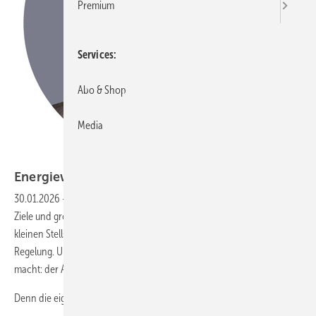
Premium
Services
Abo & Shop
Media
Energiewende ohne
Komfortverlust
30.01.2026
-
Wir reden über Energiewende, als ginge es nur um große
Ziele und große Zahlen. Dabei entscheidet sich der Fortschritt an
kleinen Stellschrauben – im Technikraum, am Speicher, an der
Regelung. Und genau dort steht jemand, der aus Theorie Praxis
macht: der Anlagenmechaniker.
Denn die eigentliche
Frage...