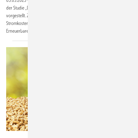
03.03.2025
-
Der Think Tank Agora Energiewende hat die Ergebnisse
der Studie „Die Energiewende in Deutschland: Stand der Dinge 2024“
vorgestellt. Zentrale Aussagen der Studie: Erneuerbare senken die
Stromkosten und die Emissionen. Dies ist ein Erfolg des Ausbaus der
Erneuerbaren Energien im Stromsektor,
vor...
ronstik - stock.adobe.com