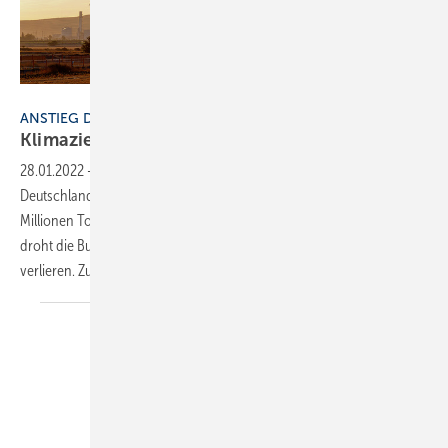
Bild: muratart - stock.adobe.com
ANSTIEG DER EMISSIONEN
Klimaziele noch
erreichbar?
28.01.2022
-
Im Jahr 2021 sind die Treibhausgasemissionen in
Deutschland deutlich angestiegen. Mit einem Plus von rund 33
Millionen Tonnen CO₂ beziehungsweise 4,5 Prozent gegenüber 2020
droht die Bundesrepublik den Anschluss an ihr 2030-Klimaziel zu
verlieren. Zugleich wird mit 38 Prozent
Emissionsminderungen...