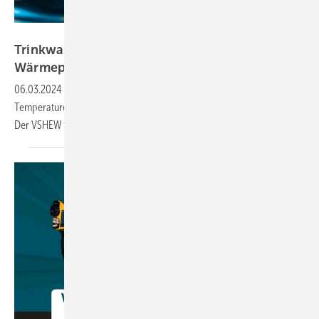
peter – stock.adobe.com
Trinkwasser­ver­sorgung als Wär­me­quelle für
Wärme­pumpen
06.03.2024
-
In der öffentlichen Trink­wasser­ver­sor­gung sind niedrige
Tem­pe­ra­tu­ren er­wünscht, eine Ent­wär­mung wird je­doch ver­hindert.
Der VSHEW fordert ein
Umsteuern.