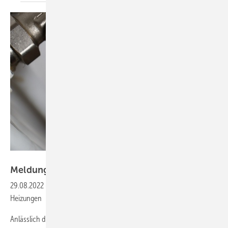
Bild von Gerd Altmann auf Pixabay
Meldungen für die
SHK-Szene
29.08.2022
-
Energiewende65-Prozent-EE-Vorgabe für neue
Heizungen
Anlässlich der endenden Konsultationsfrist zum Konzept des