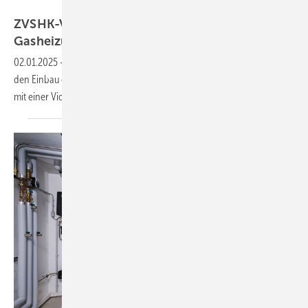
ZVSHK
ZVSHK-Videoserie: Wärmepumpe ersetzt
Gasheizung
02.01.2025
-
Im Einsatz für die Energiewende – der ZVSHK begleitet
den Einbau einer Wärmepumpe in einem größeren Einfamilienhaus
mit einer
Videoserie.