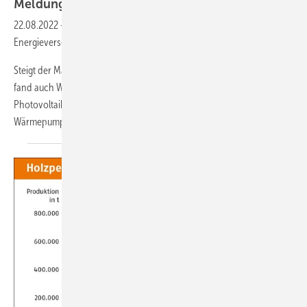
Meldungen für die
SHK-Szene
22.08.2022
-
EnergiewendeMehrwert in autarker Strom- und
Energieversorgung erzeugen
Steigt der Marktpreis für Energie, will man selbst produzieren. Das
fand auch Wegatech, der überregionale Anbieter für
Photovoltaikanlagen, Stromspeicher, E-Ladesäulen und
Wärmepumpen, in einer Umfrage* unter
Hausbesitzenden...