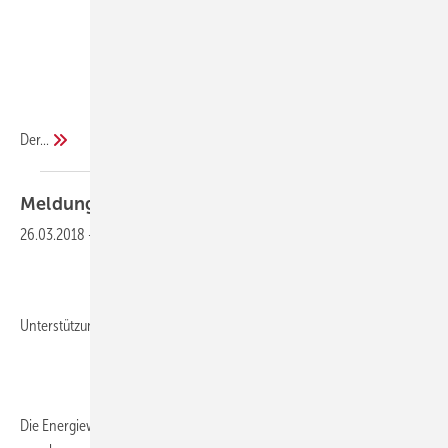
Der...
Meldungen aus der
SHK-Szene
26.03.2018
-
Welche Heizung für mein Haus?
Unterstützung bei der Suche nach der passenden Technik
Die Energiewende ist noch nicht in allen deutschen Heizungskellern