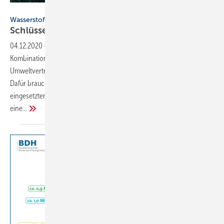
Bild: Getty Images/iStockphoto
Wasserstoff mit erheblichem Potenzial
Schlüsselelement der
Energiewende?
04.12.2020
-
Eine erfolgreiche Energiewende bedeutet die
Kombination von Versorgungssicherheit, Bezahlbarkeit und
Umweltverträglichkeit mit innovativem und intelligentem Klimaschutz.
Dafür braucht es alternative Optionen zu den derzeit noch
eingesetzten fossilen Energieträgern. Wasserstoff bekommt hier
eine...