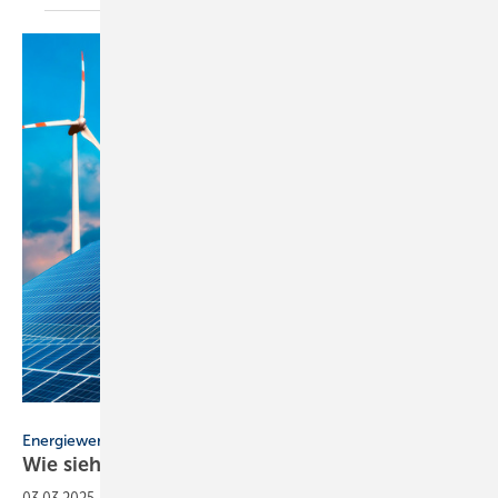
Bild: gopixa - stock.adobe.com
Energiewende
Wie sieht es
aus?