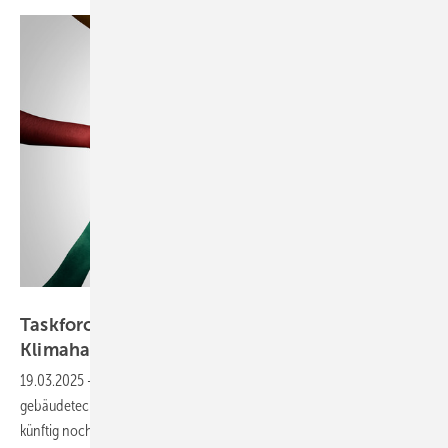
freshidea - stock.adobe.com
Taskforce Gebäudetechnik für die
Klimahandwerke
gegründet
19.03.2025
-
Um die Energiewende voranzubringen, arbeiten die
gebäudetechnischen Klimahandwerke im Rahmen einer Taskforce
künftig noch enger
zusammen.