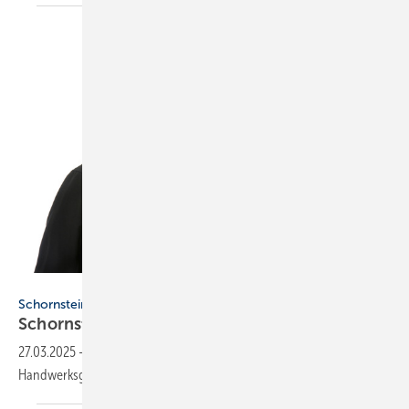
DoraZett - stock.adobe.com
Schornsteinfeger-Handwerksgesetz
Schornsteinfegerbetriebe werden
flexibler
27.03.2025
-
Was die jüngsten Änderungen im Schornsteinfeger-
Handwerksgesetz für die Betriebe an neuem Spielraum
bringen.