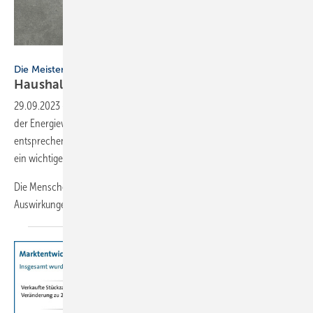
Bild: Dominik Neudecker - stock.adobe.com
Die Meisten sind überzeugt
Haushalte stehen zur
Energiewende
29.09.2023
-
88 Prozent der Deutschen stehen nach wie vor hinter
der Energiewende, 13 Millionen Haushalte nutzen bereits
entsprechende Technologien. Und es wären noch mehr, hielte nicht
ein wichtiger Grund sie ab.
Die Menschen in Deutschland spüren auch in diesem Jahr die
Auswirkungen des Klimawandels
durch...