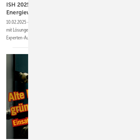
ISH 2025: Potenzial von Holz­wär­me für die
En­er­gie­wen­de
10.02.2025
-
Die ISH 2025 präsentiert das Sonderareal „Wood Energy“
mit Lösungen für eine nachhaltige Verwendung von Holzenergie und
Experten-Austausch zur
Nutzung.