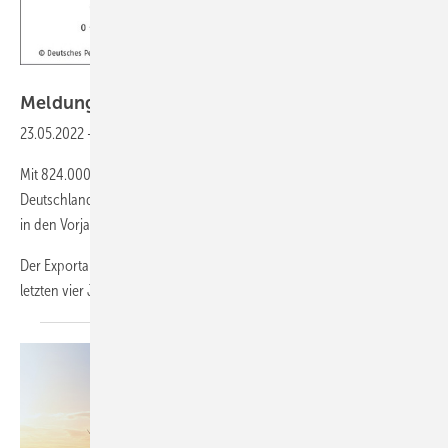
DEPI
Meldungen für die
SHK-Szene
23.05.2022
-
Rekord824.000 t Pellets in Deutschland produziert
Mit 824.000 t war die Pelletproduktion im 1. Quartal 2022 in
Deutschland sehr hoch. Sie übertraf damit die Mengen der 1. Quartale
in den Vorjahren.
Der Exportanteil lag mit 11,9 Prozent dagegen unter den Werten der
letzten vier Jahre. 2021 betrug
der...