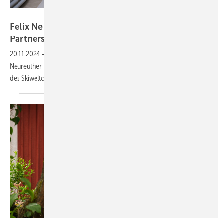
Bosch
Felix Neureuther und Bosch starten
Partner­schaft
20.11.2024
-
Gemeinsames Projekt: Bosch Home Comfort und Felix
Neureuther modernisieren das über 150 Jahre altes Zweifamilienhaus
des Skiweltcup-Gewinners mit einer
Wärmepumpe.