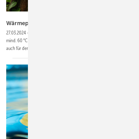
Getty Images
Wärme­pumpen für hohe
Vorlauf­temperaturen
27.03.2024
-
Viele Wärmepumpen können Vorlauftemperaturen von
mind. 60 °C für den Heizbetrieb bereitstellen und kommen daher
auch für den Altbau in
Betracht.