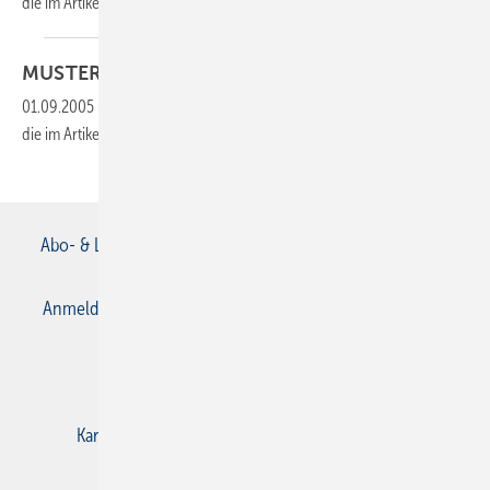
die im Artikel verlinkte Datei, um auf den Inhalt
zuzugreifen.
MUSTERBERICHT
Wärmetechnik
01.09.2005
-
Dieser Inhalt liegt nur als PDF-Datei vor. Bitte öffnen Sie
die im Artikel verlinkte Datei, um auf den Inhalt
zuzugreifen.
Abo- & Leserservice
AGB
Alle Inhalte chronologisch
Anmelden
Anmeldung & Registrierung
Datenschutz
E-Paper
Gentner Verlag
Impressum
Karriere bei Gentner
Kontakt
Mediaservice