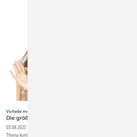
Bild: shvili / thinkstock
Vorteile moderner Lüftungsanlagen
Die größten Irrtümer zur
Wohnungs­lüftung
03.08.2021
-
Wer heute neu baut, muss sich automatisch mit dem
Thema kontrollierte Wohnraumlüftung auseinandersetzen. Denn die