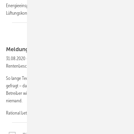
Energieeinsparverordnung (EnEV) schreibt die Erstellung eines
Lüftungskonzepts mittlerweile verbindlich
vor.
Meldungen aus der
SHK-Szene
31.08.2020
-
Grundfos Energy Check - älteren Pumpen den
Rentenbescheid ausstellen
So lange Technik funktioniert, wird vielfach nicht nach deren Effizienz
gefragt – das gilt auch für Pumpen. Im Ergebnis ist das für den
Betreiber wie ein Fass ohne Boden; nur weiß das ohne Überprüfung
niemand.
Rational betrachtet
ist...