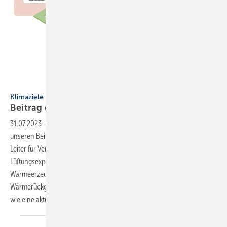
Bild: VfW
Klimaziele erreichen
Bei trag durch
Raumlüftung
31.07.2023
-
„Wir haben eine Riesenchance, mit der Wohnraumlüftung
unseren Beitrag zur Wärmewende zu leisten“, sagt Uwe Schumann,
Leiter für Verbandsarbeit und ­Wissensmanagement beim
Lüftungsexperten Pluggit. Effizientes Heizen hängt nicht allein von
Wärmeerzeuger und ­Gebäudedämmung ab. Wohnraumlüftung mit
Wärmerückgewinnung stellt ebenso ein nennenswerten Anteil dar,
wie eine aktuelle Kurzstudie
zeigt.