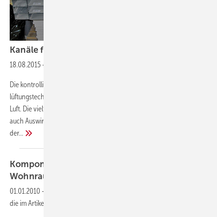
Kanäle für die kontrollierte
Wohnraumlüftung
18.08.2015
-
Hydraulische Durchmesser?
Die kontrollierte Wohnraumlüftung oder auch jeder andere Typ einer
lüftungstechnischen Anlage besteht aus einem Transportnetz für die
Luft. Die vielfältigen Möglichkeiten der Kanalauswahl haben immer
auch Auswirkungen auf den zu erwartenden Druckverlust bei Betrieb
der...
Komponenten einer kontrollierten
Wohnraumlüftung
01.01.2010
-
Dieser Inhalt liegt nur als PDF-Datei vor. Bitte öffnen Sie
die im Artikel verlinkte Datei, um auf den Inhalt
zuzugreifen.