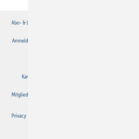
Abo- & Leserservice
AGB
Alle Inhalte chronologisch
Anmelden
Anmeldung & Registrierung
Datenschutz
E-Paper
Gentner Verlag
Impressum
Karriere bei Gentner
Kontakt
Mediaservice
Mitgliedschaften und Engagement
Privacy Manager
Privacy Manager
RSS-Feed
SBZ Monteur abonnieren
© 2026 SBZ Monteur