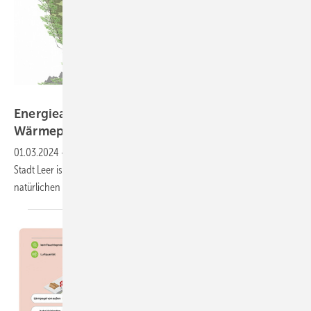
Wolf
Energieautark wohnen im
Wärmepumpenquartier
01.03.2024
-
Im energieautarken Neubaugebiet der ostfriesischen
Stadt Leer ist u.a. Wärmepumpentechnologie von Wolf mit dem
natürlichen Kältemittel Propan im
Einsatz.