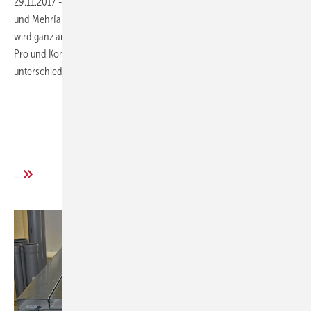
29.11.2017
-
Unterschiedliche Konzepte zur Wohnraumlüftung in Ein-
und Mehrfamilienhäusern machen Sinn, denn ein Mehrfamilienhaus
wird ganz anders genutzt wie ein Einfamilienhaus. Lesen Sie welche
Pro und Kontra - Punkte es gibt und bewerten Sie die
unterschiedlichen Konzepte und die Durchführbarkeit vor Ort.
...