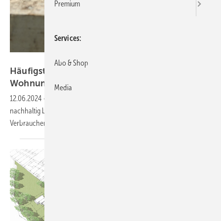
Premium
Services
VZ NRW / adpic
Abo & Shop
Häufigste Irrtümer bei Schimmel in der
Wohnung
Media
12.06.2024
-
Darüber, wie Schimmelbefall entsteht und wie man ihn
nachhaltig bekämpft, kursieren viele falsche Annahmen. Die
Verbraucherzentrale NRW korrigiert die gängigsten.