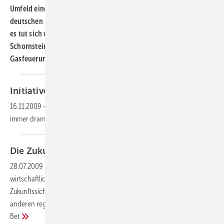
Umfeld einer unstetigen Fördermittelpolitik herrscht in
deutschen Heizungskellern noch großer Modernisierungsbedarf,
es tut sich wenig. So sind laut den vom
Schornsteinfegerhandwerk erfassten Öl- und
Gasfeuerungsanlagen (Stand 2009) nach wie vor rund 20
...
Initiative "Future Now" von
Grundfos
16.11.2009
-
Der Klimawandel schreitet erschreckend schnell und mit
immer dramatischeren Auswirkungen voran. Es ist
h
Die Zukunft
inklusive
28.07.2009
-
Die Brennwerttechnik für Öl und Gas gehört zu den
wirtschaftlichsten Arten der Wärmeerzeugung. Mit Blick auf die
Zukunftssicherheit lassen sich Brennwertkessel mit Solaranlagen und
anderen regenerativen Energiesystemen kombinieren. Auch ein
Bet