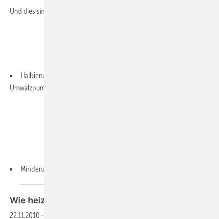
Und dies sind die Ziele:
Halbierung des Gesamtstromverbrauchs aller Nassläufer-
Umwälzpumpen bis 2020
Minderung der EU-weiten
CO2...
Wie heizt Deutschland in der
Zukunft?
22.11.2010
-
Trotz sich erholender Konjunktur aber auch im