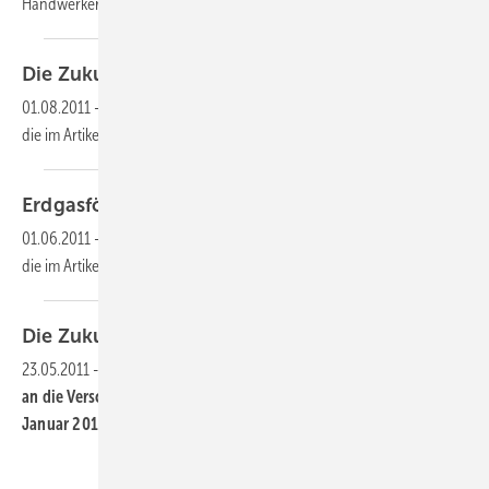
Handwerkerinnen und Handwerker, die Traditionen pflegen,
die...
Die Zukunft im
Auge
01.08.2011
-
Dieser Inhalt liegt nur als PDF-Datei vor. Bitte öffnen Sie
die im Artikel verlinkte Datei, um auf den Inhalt
zuzugreifen.
Erdgasförderung der
Zukunft
01.06.2011
-
Dieser Inhalt liegt nur als PDF-Datei vor. Bitte öffnen Sie
die im Artikel verlinkte Datei, um auf den Inhalt
zuzugreifen.
Die Zukunft wird
hocheffizient
23.05.2011
-
Es ist soweit, denn jetzt geht es den „Stromfressern“
an die Verschraubung. Die EU erlässt ein Verkaufsverbot ab 1.
Januar 2013 für Nassläufer-Umwälzpumpen.