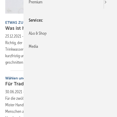
Premium
Bild: S. Jokiel
Services
ETWAS ZUM NACHDENKEN
Was ist hier
schiefgelaufen?
Abo & Shop
23.12.2021
-
Und, was wird in Zukunft noch schwierig werden?
Richtig, der Unterputzspülkasten verdeckte wohl den
Media
Trinkwasseranschluss. Anstatt diesen ­Anschluss anzupassen wurde
kurzfristig und kurzsichtig ein weiteres Loch in den Spülkasten
geschnitten. Für die Zukunft bleibt es schwierig das ­Eckventil
zu...
Wählen und gewählt werden
Für Tradition und
Zukunft
30.06.2021
-
„Germanys Power People“ geht in die nächste Runde.
Für die zwölfte Ausgabe des Wettbewerbs mit der Wahl „Miss und
Mister Handwerk 2022“ sucht das Deutsche Handwerksblatt erneut
Menschen aus dem handfesten Leben. Bewerben können sich alle