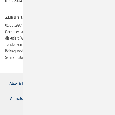
01.02.2004
-
Heizen mit
Holz
Zukunft der
Energien
01.06.1997
-
Die Möglichkeiten für den Einsatz regenerativer
(“erneuerbarer“) Energien werden in der Branche kontrovers
diskutiert. Welche Chancen bestehen nun aber und welche
Tendenzen zeichnen sich ab? Der Autor beleuchtet im folgenden
Beitrag, wohin die Entwicklung geht und worauf sich
Sanitärinstallateure und Heizungsbauer gefaßt machen
sollten.
Abo- & Leserservice
AGB
Alle Inhalte chronologisch
Anmelden
Anmeldung & Registrierung
Datenschutz
E-Paper
Gentner Verlag
Impressum