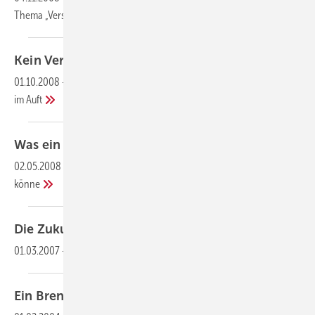
Thema
„Versicherung“
Kein Vertrauen in regenerative
Energien
01.10.2008
-
Laut einer Forsa Umfrage bei rund 2000 Bundesbürgern
im
Auft
Was ein "Rappender" Installateur zu sagen
hat!
02.05.2008
-
Hallo Jaison, schön dass wir uns zum Interview treffen
könne
Die Zukunft
inklusive
01.03.2007
-
Heizungsmodernisierung mit
Brennwerttechnik
Ein Brennstoff mit
Zukunft?