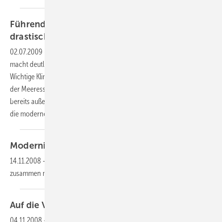
Führende Wissenschaftler warnen vor
drastischem
Klimawandel
02.07.2009
-
Der gerade erschienene Kopenhagener Klimabericht
macht deutlich, dass „Nicht-Handeln ist nicht zu entschuldigen“ wäre.
Wichtige Klimaindikatoren wie die globale Durchschnittstemperatur,
der Meeresspiegelanstieg und Extremwetter-Ereignisse bewegen sich
bereits außerhalb natürlicher Veränderungen, innerhalb derer sich
die moderne
Gesellscha
Modernisieren mit Erneuerbaren
Energien
14.11.2008
-
Die Deutsche Energie-Agentur GmbH (dena) ruft
zusammen mit dem
Bundesumweltministerium
Auf die Vorsorge kommt’s
an
04.11.2008
-
Für junge Leute, die eine Lehre beginnen, liegt das