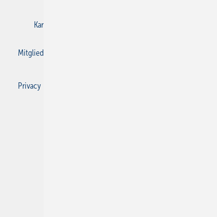
Karriere bei Gentner
Kontakt
Mediaservice
Mitgliedschaften und Engagement
Privacy Manager
Privacy Manager
RSS-Feed
SBZ Monteur abonnieren
© 2026 SBZ Monteur