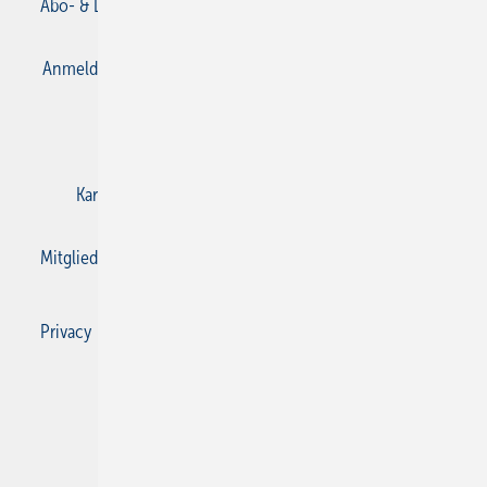
Abo- & Leserservice
AGB
Alle Inhalte chronologisch
Anmelden
Anmeldung & Registrierung
Datenschutz
E-Paper
Gentner Verlag
Impressum
Karriere bei Gentner
Kontakt
Mediaservice
Mitgliedschaften und Engagement
Privacy Manager
Privacy Manager
RSS-Feed
SBZ Monteur abonnieren
© 2026 SBZ Monteur