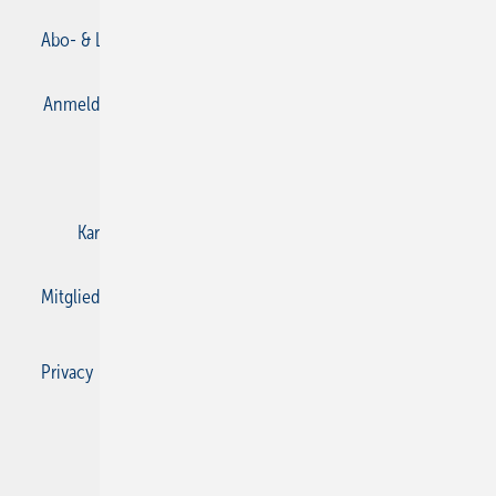
Abo- & Leserservice
AGB
Alle Inhalte chronologisch
Anmelden
Anmeldung & Registrierung
Datenschutz
E-Paper
Gentner Verlag
Impressum
Karriere bei Gentner
Kontakt
Mediaservice
Mitgliedschaften und Engagement
Privacy Manager
Privacy Manager
RSS-Feed
SBZ Monteur abonnieren
© 2026 SBZ Monteur