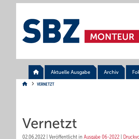
Springe
Springe
Springe
auf
auf
auf
Hauptinhalt
Hauptmenü
SiteSearch
Aktuelle Ausgabe
Archiv
Fo
VERNETZT
Vernetzt
02.06.2022
|
Veröffentlicht in
Ausgabe 06-2022
|
Druckv