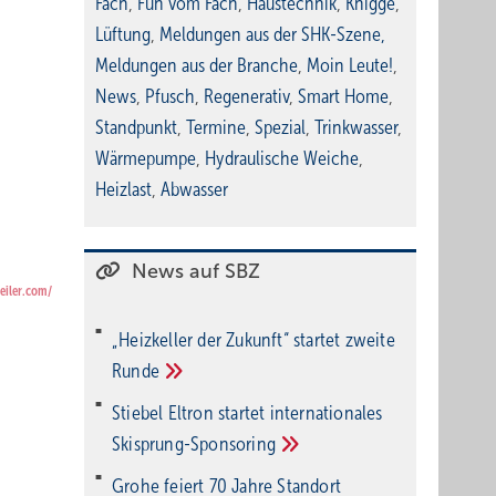
Fach
,
Fun vom Fach
,
Haustechnik
,
Knigge
,
Lüftung
,
Meldungen aus der SHK-Szene
,
Meldungen aus der Branche
,
Moin Leute!
,
News
,
Pfusch
,
Regenerativ
,
Smart Home
,
Standpunkt
,
Termine
,
Spezial
,
Trinkwasser
,
Wärmepumpe
,
Hydraulische Weiche
,
Heizlast
,
Abwasser
News auf SBZ
teiler.com/
„Heizkeller der Zu­kunft“ star­tet zwei­te
Run­de
Stiebel Eltron startet internatio­nales
Ski­sprung-Spon­soring
Grohe feiert 70 Jahre Standort