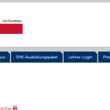
kus
SHK-Ausbildungspaket
Lehrer-Login
Pr
orschau