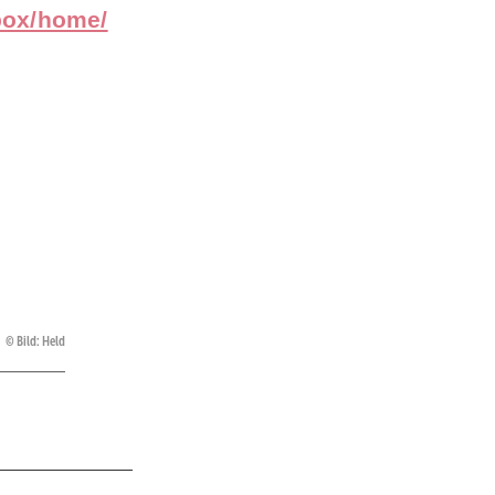
lbox/home/
Bild: Held