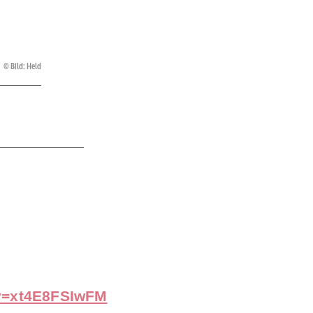
Bild: Held
?v=xt4E8FSIwFM