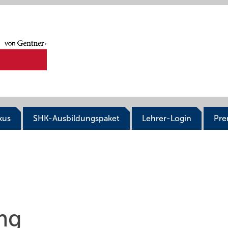
kus
SHK-Ausbildungspaket
Lehrer-Login
Pr
ng