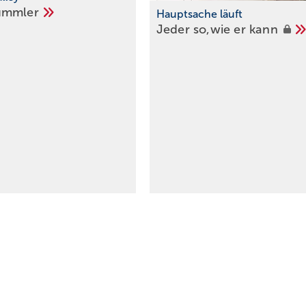
ummler
Hauptsache läuft
Jeder so,wie er
kann