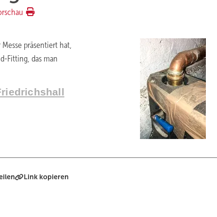
orschau
 Messe präsentiert hat,
d-Fitting, das man
riedrichshall
eilen
Link kopieren