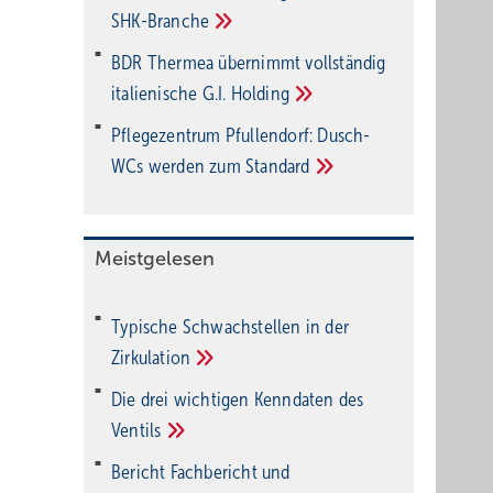
SHK-Branche
BDR Thermea übernimmt vollständig
italienische G.I.
Holding
Pflegezentrum Pful­len­dorf: Dusch-
WCs wer­den zum
Stan­dard
Meistgelesen
Typische Schwachstellen in der
Zirkulation
Die drei wichtigen Kenndaten des
Ventils
Bericht Fachbericht und