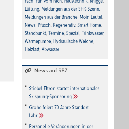
Fach
,
Fun vom Fach
,
Haustechnik
,
Knigge
,
Lüftung
,
Meldungen aus der SHK-Szene
,
Meldungen aus der Branche
,
Moin Leute!
,
News
,
Pfusch
,
Regenerativ
,
Smart Home
,
Standpunkt
,
Termine
,
Spezial
,
Trinkwasser
,
Wärmepumpe
,
Hydraulische Weiche
,
Heizlast
,
Abwasser
News auf SBZ
Stiebel Eltron startet internatio­nales
Ski­sprung-Spon­soring
Grohe feiert 70 Jahre Standort
Lahr
Personelle Veränderungen in der