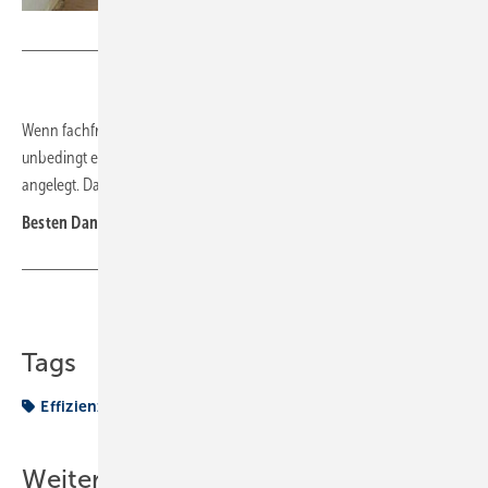
M. Treffurth
Wenn fachfremde Handwerker eine Heizung basteln, kommt nicht
unbedingt etwas Sinnvolles heraus. Hier hatte ein Dachdecker Hand
angelegt. Dafür ist es aber echt gut geworden.
Besten Dank jedenfalls an M. Treffurth aus Essen
Teilen
Link kopieren
Tags
Effizienz
VON DER BAUSTELLE
Weitere Inhalte