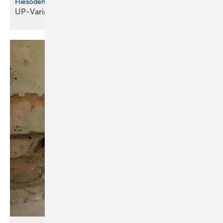
Fliesodens von Viessmann
UP-Variante im
Eigenbau