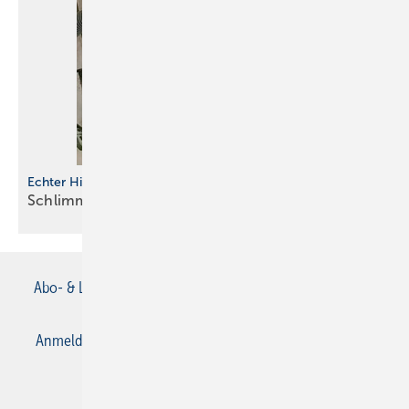
Echter Hingucker
Schlimmer geht´s
immer
Abo- & Leserservice
AGB
Alle Inhalte chronologisch
Anmelden
Anmeldung & Registrierung
Datenschutz
E-Paper
Gentner Verlag
Impressum