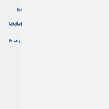
Karriere bei Gentner
Kontakt
Mediaservice
Mitgliedschaften und Engagement
Privacy Manager
Privacy Manager
RSS-Feed
SBZ Monteur abonnieren
© 2026 SBZ Monteur