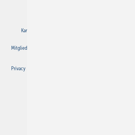
E-Paper
Gentner Verlag
Impressum
Karriere bei Gentner
Kontakt
Mediaservice
Mitgliedschaften und Engagement
Privacy Manager
Privacy Manager
RSS-Feed
SBZ Monteur abonnieren
© 2026 SBZ Monteur