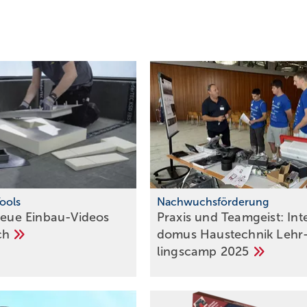
Tools
Nachwuchsförderung
 neue Einbau-Videos
Praxis und Teamgeist: In­t
ch
do­mus Haus­tech­nik Lehr
lings­camp
2025