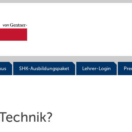
kus
SHK-Ausbildungspaket
Lehrer-Login
Pr
 Technik?