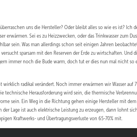
erraschen uns die Hersteller? Oder bleibt alles so wie es ist? Ich 
ser erwärmen. Sei es zu Heizzwecken, oder das Trinkwasser zum Du
bar sein. Was man allerdings schon seit einigen Jahren beobachtet,
versucht sparsam mit den Reserven der Erde zu wirtschaften. Und di
igern immer noch die Bude warm, doch tut er dies nun mal nicht so e
ht wirklich radikal verändert. Noch immer erwärmen wir Wasser auf 
ie technische Herausforderung wird sein, die thermische Verbrenn
t vorne sein. Ein Weg in die Richtung gehen einige Hersteller mit de
 der Lage ist auch elektrische Leistung zu erzeugen, dann lohnt sic
üppigen Kraftwerks- und Übertragungsverluste von 65-70% mit.