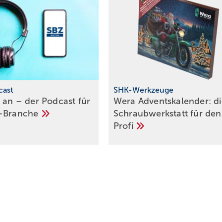
cast
SHK-Werkzeuge
t an – der Podcast für
Wera Adventskalender: di
-Branche
Schraub­werk­statt für den
Pro­fi