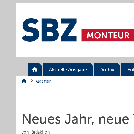
Springe
Springe
Springe
auf
auf
auf
Hauptinhalt
Hauptmenü
SiteSearch
Aktuelle Ausgabe
Archiv
Fo
Allgemein
Neues Jahr, neue
von
Redaktion