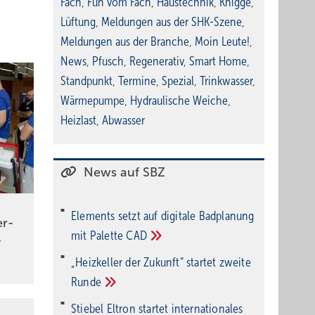
Fach
,
Fun vom Fach
,
Haustechnik
,
Knigge
,
Lüftung
,
Meldungen aus der SHK-Szene
,
Meldungen aus der Branche
,
Moin Leute!
,
News
,
Pfusch
,
Regenerativ
,
Smart Home
,
Standpunkt
,
Termine
,
Spezial
,
Trinkwasser
,
Wärmepumpe
,
Hydraulische Weiche
,
Heizlast
,
Abwasser
News auf SBZ
Elements setzt auf di­gi­ta­le Bad­pla­nung
er­
mit Palette
CAD
­
„Heizkeller der Zu­kunft“ star­tet zwei­te
Run­de
Stiebel Eltron startet internatio­nales