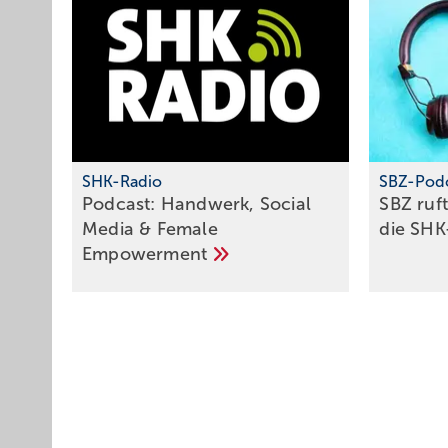
SHK-Radio
SBZ-Pod
Podcast: Hand­werk, So­ci­al
SBZ ruf
Me­dia & Fe­ma­le
die
SHK
Em­power­ment