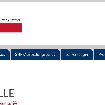
kus
SHK-Ausbildungspaket
Lehrer-Login
Pr
LLE
orschau