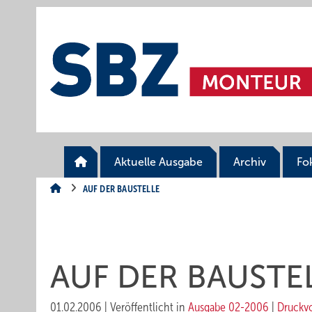
Springe
Springe
Springe
auf
auf
auf
Hauptinhalt
Hauptmenü
SiteSearch
Aktuelle Ausgabe
Archiv
Fo
AUF DER BAUSTELLE
AUF DER BAUSTE
01.02.2006
|
Veröffentlicht in
Ausgabe 02-2006
|
Druckv