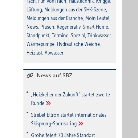
Fach
,
Fun vom Fach
,
Haustechnik
,
Knigge
,
Lüftung
,
Meldungen aus der SHK-Szene
,
Meldungen aus der Branche
,
Moin Leute!
,
News
,
Pfusch
,
Regenerativ
,
Smart Home
,
Standpunkt
,
Termine
,
Spezial
,
Trinkwasser
,
Wärmepumpe
,
Hydraulische Weiche
,
Heizlast
,
Abwasser
News auf SBZ
„Heizkeller der Zu­kunft“ star­tet zwei­te
Run­de
Stiebel Eltron startet internatio­nales
Ski­sprung-Spon­soring
Grohe feiert 70 Jahre Standort