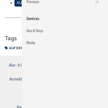
Premium
AUF DER BAUSTELLE
Services
Teilen
Link kopieren
Abo & Shop
Tags
Media
AUF DER BAUSTELLE
Baustelle
Abo- & Leserservice
AGB
Alle Inhalte chronologisch
Anmelden
Anmeldung & Registrierung
Datenschutz
E-Paper
Gentner Verlag
Impressum
Karriere bei Gentner
Kontakt
Mediaservice