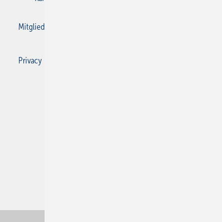
Mitgliedschaften und Engagement
Privacy Manager
Privacy Manager
RSS-Feed
SBZ Monteur abonnieren
© 2026 SBZ Monteur