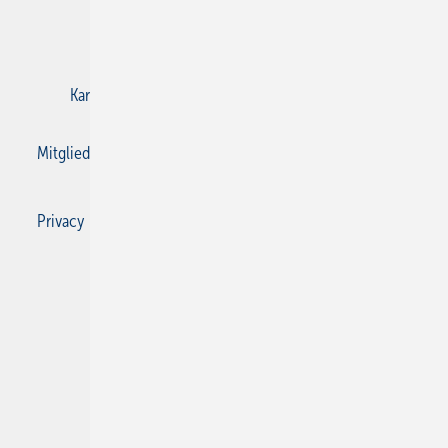
E-Paper
Gentner Verlag
Impressum
Karriere bei Gentner
Kontakt
Mediaservice
Mitgliedschaften und Engagement
Privacy Manager
Privacy Manager
RSS-Feed
SBZ Monteur abonnieren
© 2026 SBZ Monteur