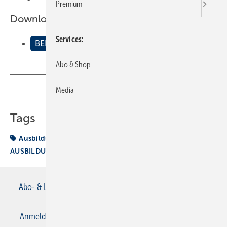
Premium
Downloads:
Services
BEISPIELE AUSBILDUNGSNACHWEIS HEIZUNG
Abo & Shop
Media
Teilen
Link kopieren
Tags
Ausbildungsnachweis
BEISPIELE
AUSBILDUNGSNACHWEIS HEIZUNG
Abo- & Leserservice
AGB
Alle Inhalte chronologisch
Anmelden
Anmeldung & Registrierung
Datenschutz