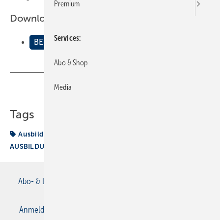
Premium
Downloads:
Services
BEISPIELE AUSBILDUNGSNACHWEIS SANITß„R
Abo & Shop
Media
Teilen
Link kopieren
Tags
Ausbildungsnachweis
BEISPIELE
AUSBILDUNGSNACHWEIS SANITÄR
Abo- & Leserservice
AGB
Alle Inhalte chronologisch
Anmelden
Anmeldung & Registrierung
Datenschutz