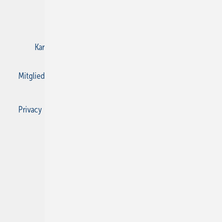
E-Paper
Gentner Verlag
Impressum
Karriere bei Gentner
Kontakt
Mediaservice
Mitgliedschaften und Engagement
Privacy Manager
Privacy Manager
RSS-Feed
SBZ Monteur abonnieren
© 2026 SBZ Monteur