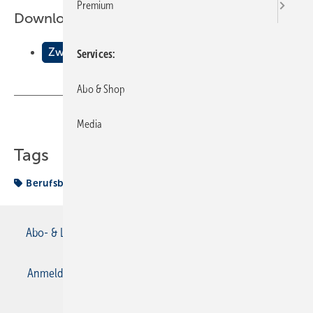
Premium
Downloads:
Zwei Fliegen mit einer Klappe
Services
Abo & Shop
Teilen
Link kopieren
Media
Tags
Berufsbildung
Abo- & Leserservice
AGB
Alle Inhalte chronologisch
Anmelden
Anmeldung & Registrierung
Datenschutz