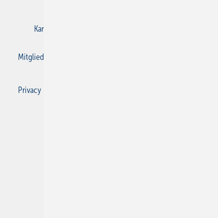
E-Paper
Gentner Verlag
Impressum
Karriere bei Gentner
Kontakt
Mediaservice
Mitgliedschaften und Engagement
Privacy Manager
Privacy Manager
RSS-Feed
SBZ Monteur abonnieren
© 2026 SBZ Monteur