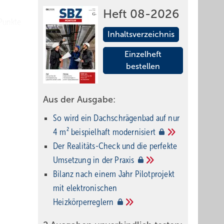
Heft 08-2026
 Punkte
Inhaltsverzeichnis
und den
Einzelheft
bestellen
Aus der Ausgabe:
So wird ein Dach­schrägenbad auf nur
4 m² beispielhaft
modernisiert
Der Realitäts-Check und die perfekte
 für
Umsetzung in der
Praxis
gung.
Bilanz nach einem Jahr Pilotprojekt
chtige
mit elektronischen
 im
Heizkörperreglern