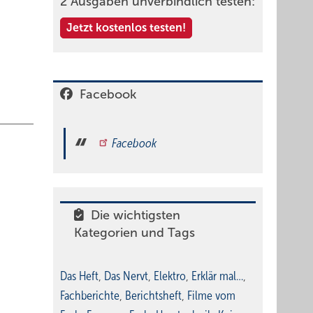
aulische
2 Ausgaben unverbindlich testen:
Jetzt kostenlos testen!
Verlauf
 einen
er
Facebook
e
Facebook
an im
Die wichtigsten
Kategorien und Tags
Das Heft
,
Das Nervt
,
Elektro
,
Erklär mal…
,
Fachberichte
,
Berichtsheft
,
Filme vom