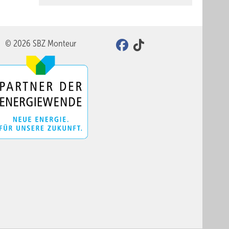
© 2026 SBZ Monteur
nisch
PEX oder
as
Minuten