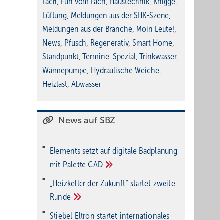
Fach
,
Fun vom Fach
,
Haustechnik
,
Knigge
,
 und
Lüftung
,
Meldungen aus der SHK-Szene
,
Meldungen aus der Branche
,
Moin Leute!
,
die
News
,
Pfusch
,
Regenerativ
,
Smart Home
,
tte,
Standpunkt
,
Termine
,
Spezial
,
Trinkwasser
,
Wärmepumpe
,
Hydraulische Weiche
,
em
Heizlast
,
Abwasser
News auf SBZ
nicht.
Elements setzt auf di­gi­ta­le Bad­pla­nung
mit Palette
CAD
rken,
„Heizkeller der Zu­kunft“ star­tet zwei­te
Run­de
ieren.
Stiebel Eltron startet internatio­nales