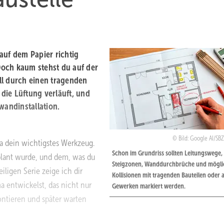
auf dem Papier richtig
 Doch kaum stehst du auf der
ill durch einen tragenden
 die Lüftung verläuft, und
wandinstallation.
Bild: Google AI/SB
ma dein wichtigstes Werkzeug.
Schon im Grundriss sollten Leitungswege,
plant wurde, und dem, was du
Steigzonen, Wanddurchbrüche und mögli
iligen Serie zeige ich dir
Kollisionen mit tragenden Bauteilen oder
a entwickelst, das nicht nur
Gewerken markiert werden.
ontieren und später warten