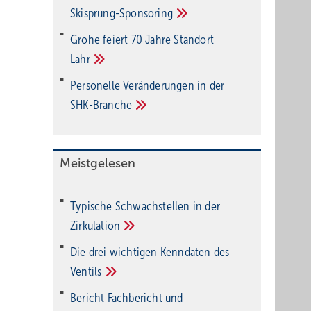
Fenster
Ski­sprung-Spon­soring
Grohe feiert 70 Jahre Standort
Lahr
ig
Personelle Veränderungen in der
SHK-Branche
mit
Meistgelesen
 und z.
ulischen
Typische Schwachstellen in der
Zirkulation
Die drei wichtigen Kenndaten des
Ventils
Bericht Fachbericht und