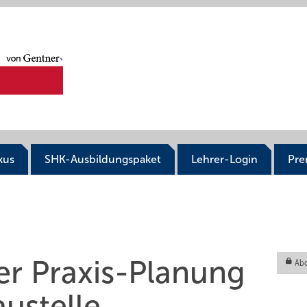
kus
SHK-Ausbildungspaket
Lehrer-Login
Pr
er Praxis-Planung
Abo
ustelle