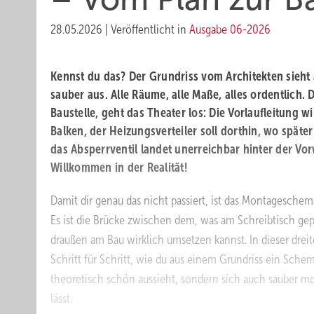
28.05.2026
|
Veröffentlicht in
Ausgabe 06-2026
Kennst du das? Der Grundriss vom Architekten sieht 
sauber aus. Alle Räume, alle Maße, alles ordentlich.
Baustelle, geht das Theater los: Die Vorlaufleitung w
Balken, der Heizungsverteiler soll dorthin, wo später
das Absperrventil landet unerreichbar hinter der Vor
Willkommen in der Realität!
Damit dir genau das nicht passiert, ist das Montagesche
Es ist die Brücke zwischen dem, was am Schreibtisch ge
draußen am Bau wirklich umsetzen kannst. In dieser dreite
Schritt für Schritt, wie du aus einem Grundriss ein Schem
theoretisch schön aussieht, sondern sich auch sauber m
lässt.