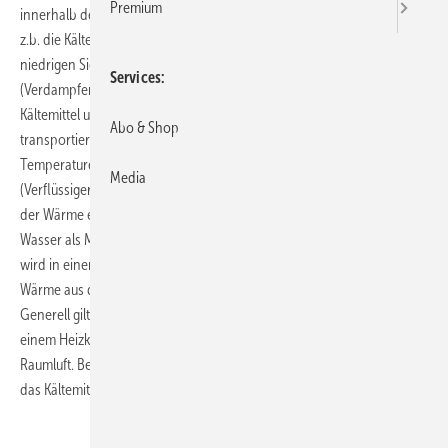
Premium
innerhalb des Systems. Als Transportmedium für die Wärme dienen
z.b. die Kältemittel R 410 A und R 407 C. Diese haben einen extrem
niedrigen Siedepunkt und entziehen in einem Wärmetauscher
Services
(Verdampfer) der Umgebungsluft die Wärme. Dabei verdampft das
Kältemittel und wird zu einem Kompressor (Verdichter)
Abo & Shop
transportiert. Nach der dort statt findenden Verdichtung und damit
Temperaturerhöhung wird das Medium zu einem Wärmetauscher
Media
(Verflüssiger) transportiert. Dort kann nun eine effiziente Abführung
der Wärme erfolgen. Während wir bei unseren Heizungssystemen
Wasser als Medium für den Transport der Wärme in die Räume nutzen,
wird in einem Raumklimagerät das Kältemittel zum Transport der
Wärme aus den Räumen genutzt.
Generell gilt: Wärme (energiereich) fließt zu Kälte (energiearm). Bei
einem Heizkörper strebt also die Wärme des Wassers in die kältere
Raumluft. Bei einem Raumklimagerät strebt die Wärme der Raumluft in
das Kältemittel.
.