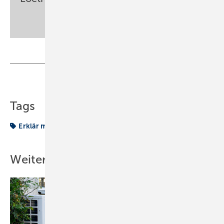
sbz-monteur@my-shk.de
Teilen
Link kopieren
Tags
Erklär mal…
Klimaanlage
Kompressor
Wärme
Weitere Inhalte