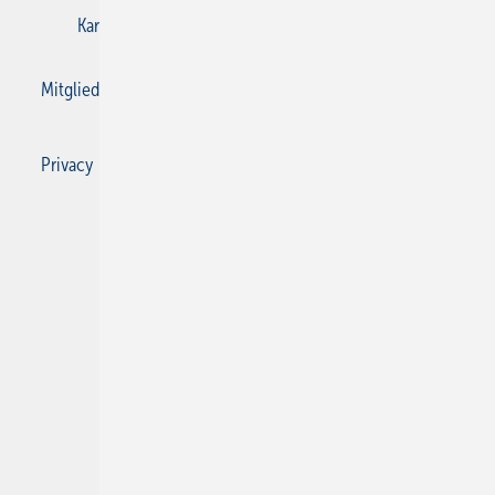
Karriere bei Gentner
Kontakt
Mediaservice
Mitgliedschaften und Engagement
Privacy Manager
Privacy Manager
RSS-Feed
SBZ Monteur abonnieren
© 2026 SBZ Monteur