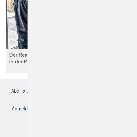
Der Realitäts-Check und die perfekte Umsetzung
in der
Praxis
Abo- & Leserservice
AGB
Alle Inhalte chronologisch
Anmelden
Anmeldung & Registrierung
Datenschutz
E-Paper
Gentner Verlag
Impressum