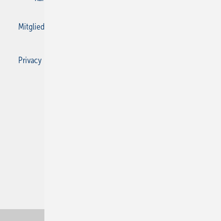
Mitgliedschaften und Engagement
Privacy Manager
Privacy Manager
RSS-Feed
SBZ Monteur abonnieren
© 2026 SBZ Monteur