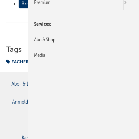
Premium
Brennertechnik
Services
Teilen
Link kopieren
Abo & Shop
Tags
Media
FACHFRAGEN Heizung
Abo- & Leserservice
AGB
Alle Inhalte chronologisch
Anmelden
Anmeldung & Registrierung
Datenschutz
E-Paper
Gentner Verlag
Impressum
Karriere bei Gentner
Kontakt
Mediaservice