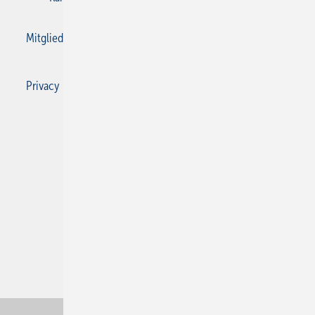
Mitgliedschaften und Engagement
Privacy Manager
Privacy Manager
RSS-Feed
SBZ Monteur abonnieren
© 2026 SBZ Monteur