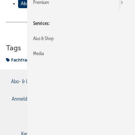
Premium
Abwasserbeseitigung
Services
Teilen
Link kopieren
Abo & Shop
Tags
Media
Fachfragen Sanitär
Abo- & Leserservice
AGB
Alle Inhalte chronologisch
Anmelden
Anmeldung & Registrierung
Datenschutz
E-Paper
Gentner Verlag
Impressum
Karriere bei Gentner
Kontakt
Mediaservice