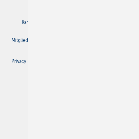
E-Paper
Gentner Verlag
Impressum
Karriere bei Gentner
Kontakt
Mediaservice
Mitgliedschaften und Engagement
Privacy Manager
Privacy Manager
RSS-Feed
SBZ Monteur abonnieren
© 2026 SBZ Monteur