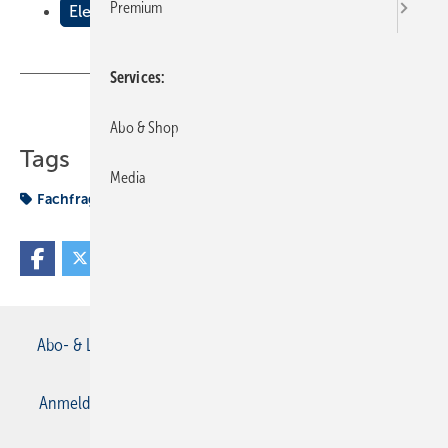
Premium
Elektrizit√§t
Services
Teilen
Link kopieren
Abo & Shop
Tags
Media
Fachfragen Sanitär
Abo- & Leserservice
AGB
Alle Inhalte chronologisch
Anmelden
Anmeldung & Registrierung
Datenschutz