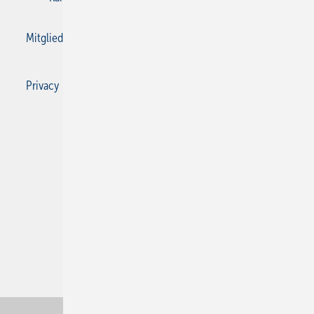
Mitgliedschaften und Engagement
Privacy Manager
Privacy Manager
RSS-Feed
SBZ Monteur abonnieren
© 2026 SBZ Monteur