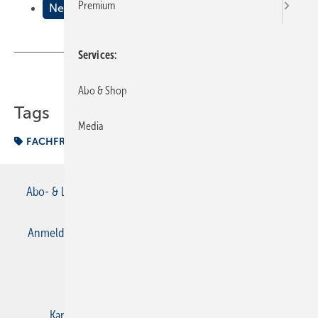
Premium
Neuordnung des Berufes
Services
Teilen
Link kopieren
Abo & Shop
Tags
Media
FACHFRAGEN SOZIALKUNDE/WIRTSCHAFTSLEHRE
Abo- & Leserservice
AGB
Alle Inhalte chronologisch
Anmelden
Anmeldung & Registrierung
Datenschutz
E-Paper
Gentner Verlag
Impressum
Karriere bei Gentner
Kontakt
Mediaservice