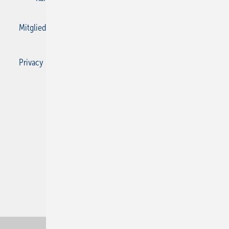
Mitgliedschaften und Engagement
Privacy Manager
Privacy Manager
RSS-Feed
SBZ Monteur abonnieren
© 2026 SBZ Monteur