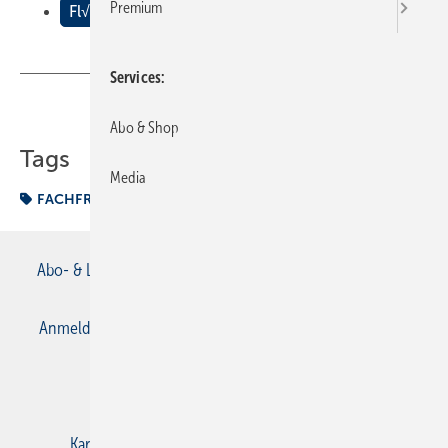
Premium
Fl√§chenheizungen
Services
Teilen
Link kopieren
Abo & Shop
Tags
Media
FACHFRAGEN
Flächenheizung
Abo- & Leserservice
AGB
Alle Inhalte chronologisch
Anmelden
Anmeldung & Registrierung
Datenschutz
E-Paper
Gentner Verlag
Impressum
Karriere bei Gentner
Kontakt
Mediaservice