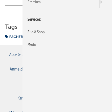
Premium
Teilen
Link kopieren
Services
Tags
Abo & Shop
FACHFRAGEN
Media
Abo- & Leserservice
AGB
Alle Inhalte chronologisch
Anmelden
Anmeldung & Registrierung
Datenschutz
E-Paper
Gentner Verlag
Impressum
Karriere bei Gentner
Kontakt
Mediaservice