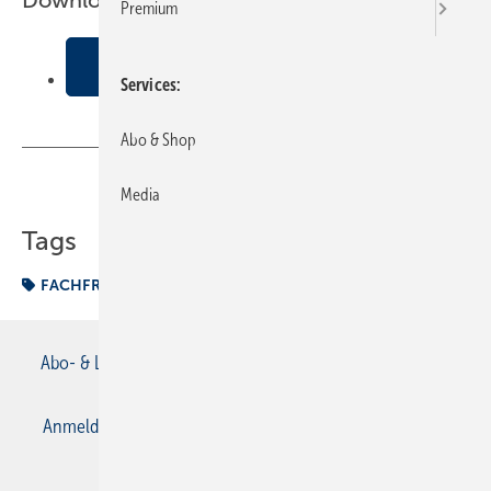
Downloads:
Premium
Wassertechnik, Lufttechnik,
Sozialkunde/Wirtschaftslehre
Services
Abo & Shop
Teilen
Link kopieren
Media
Tags
FACHFRAGEN
Abo- & Leserservice
AGB
Alle Inhalte chronologisch
Anmelden
Anmeldung & Registrierung
Datenschutz
E-Paper
Gentner Verlag
Impressum