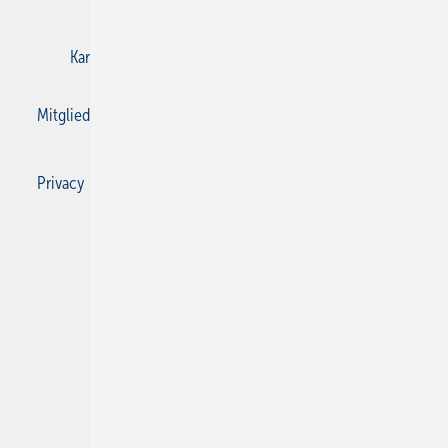
Karriere bei Gentner
Kontakt
Mediaservice
Mitgliedschaften und Engagement
Privacy Manager
Privacy Manager
RSS-Feed
SBZ Monteur abonnieren
© 2026 SBZ Monteur