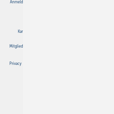
Anmelden
Anmeldung & Registrierung
Datenschutz
E-Paper
Gentner Verlag
Impressum
Karriere bei Gentner
Kontakt
Mediaservice
Mitgliedschaften und Engagement
Privacy Manager
Privacy Manager
RSS-Feed
SBZ Monteur abonnieren
© 2026 SBZ Monteur