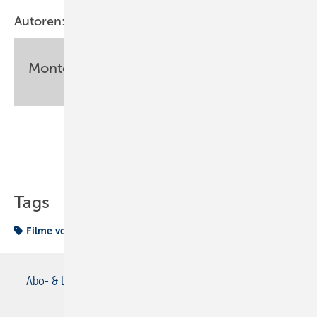
Autoren:
Monteur
Teilen
Link kopieren
Tags
Filme vom Fach
Monteur
Abo- & Leserservice
AGB
Alle Inhalte chronologisch