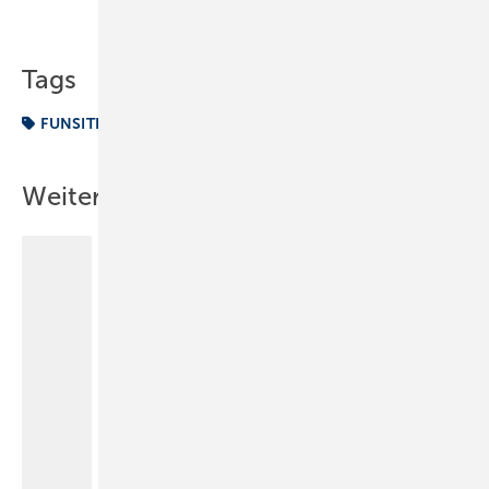
Teilen
Link kopieren
Tags
FUNSITE
Fun vom Fach
Inhalt Newsletter
Weitere Inhalte