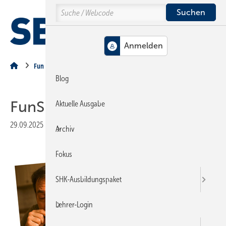
Springe
Springe
Springe
Search
auf
auf
auf
Hauptinhalt
Hauptmenü
SiteSearch
MENÜ
Fun vom Fach
Blog
FunSite
Aktuelle Ausgabe
29.09.2025
|
Veröffentlicht in
Ausgabe 10-2025
|
Druckvorschau
Archiv
Fokus
SHK-Ausbildungspaket
Lehrer-Login