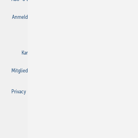
Anmelden
Anmeldung & Registrierung
Datenschutz
E-Paper
Gentner Verlag
Impressum
Karriere bei Gentner
Kontakt
Mediaservice
Mitgliedschaften und Engagement
Privacy Manager
Privacy Manager
RSS-Feed
SBZ Monteur abonnieren
© 2026 SBZ Monteur