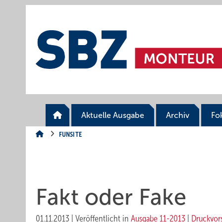
Springe
Springe
Springe
auf
auf
auf
Hauptinhalt
Hauptmenü
SiteSearch
Aktuelle Ausgabe
Archiv
Fo
FUNSITE
Fakt oder Fake
01.11.2013
|
Veröffentlicht in
Ausgabe 11-2013
|
Druckvor