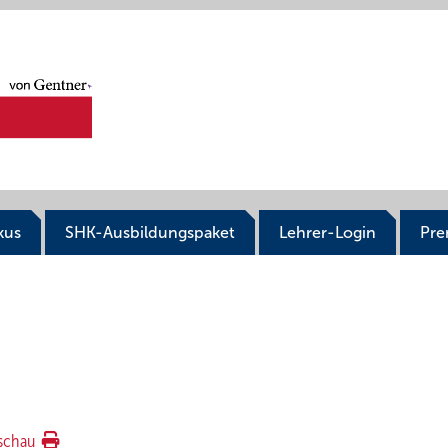
kus
SHK-Ausbildungspaket
Lehrer-Login
Pr
schau