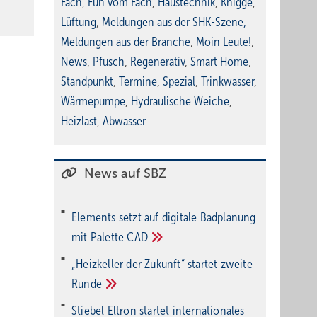
Fach
,
Fun vom Fach
,
Haustechnik
,
Knigge
,
Lüftung
,
Meldungen aus der SHK-Szene
,
Meldungen aus der Branche
,
Moin Leute!
,
News
,
Pfusch
,
Regenerativ
,
Smart Home
,
Standpunkt
,
Termine
,
Spezial
,
Trinkwasser
,
Wärmepumpe
,
Hydraulische Weiche
,
Heizlast
,
Abwasser
News auf SBZ
Elements setzt auf di­gi­ta­le Bad­pla­nung
mit Palette
CAD
„Heizkeller der Zu­kunft“ star­tet zwei­te
Run­de
Stiebel Eltron startet internatio­nales