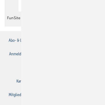
FunSite
Abo- & Leserservice
AGB
Alle Inhalte chronologisch
Anmelden
Anmeldung & Registrierung
Datenschutz
E-Paper
Gentner Verlag
Impressum
Karriere bei Gentner
Kontakt
Mediaservice
Mitgliedschaften und Engagement
Privacy Manager