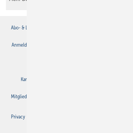
Abo- & Leserservice
AGB
Alle Inhalte chronologisch
Anmelden
Anmeldung & Registrierung
Datenschutz
E-Paper
Gentner Verlag
Impressum
Karriere bei Gentner
Kontakt
Mediaservice
Mitgliedschaften und Engagement
Privacy Manager
Privacy Manager
RSS-Feed
SBZ Monteur abonnieren
© 2026 SBZ Monteur