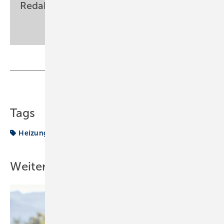
Redaktion
sbz-monteur@my-shk.de
Teilen
Link kopieren
Tags
Heizung
Weitere Inhalte