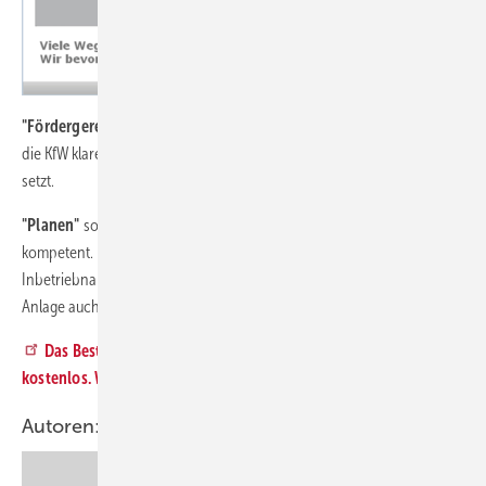
"Fördergerecht"
muss heute eine Heizung schon deshalb sein, weil
die KfW klare Regeln zum Beispiel für den hydraulischen Abgleich
setzt.
"Planen"
sollte man eine Heizung vor der Montage, umfassend und
kompetent. Damit der Materialeinsatz minimiert ist und die
Inbetriebnahme reibungsfrei klappt. Und – last but not least – die
Anlage auch wirklich energieeffizient läuft. Zur Freude des Besitzers.
Das Beste ist, für Lehrer und Schüler ist das Programm
kostenlos. Wer hier klickt, kann sich die Testversion absaugen!
Autoren: