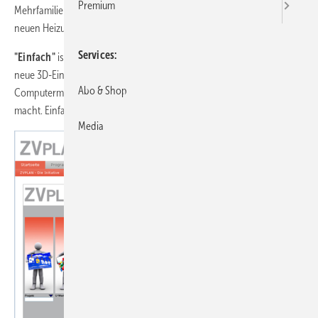
Premium
Mehrfamilienhäusern bzw. die optimale Planung und Erstellung einer
neuen Heizungsanlage.
Services
"Einfach"
ist dabei besonders wichtig. Das Programm setzt auf eine
neue 3D-Eingabeart auf, die es unter Nutzung der modernen
Abo & Shop
Computermöglichkeiten erlaubt, ganz einfach zu sehen, was man
macht. Einfach und schnell.
Media