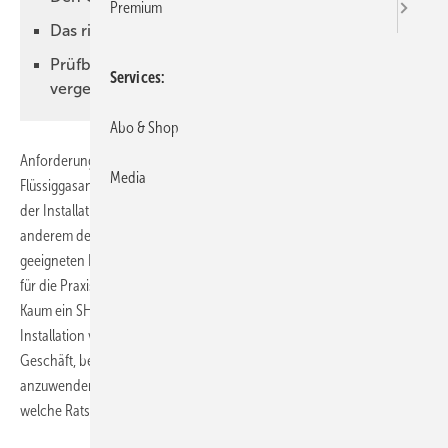
Premium
Das richtige Isolierstück wählen
Prüfbescheinigung und Dokumentation nicht
Services
vergessen
Abo & Shop
Anforderungen an Flüssiggasanlagen
Störungen von
Media
Flüssiggasanlagen lassen sich von vornherein vermeiden, wenn bei
der Installation kritische Punkte beachtet werden. Das betrifft unter
anderem den richtigen Einbau des Druckreglers oder die Auswahl des
geeigneten Isolierstücks an der Gasleitung. Dieser Beitrag liefert Tipps
für die Praxis.
Kaum ein SHK-Betrieb beschäftigt sich ausschließlich mit der
Installation von Flüssiggasanlagen. Es ist also oft ein zusätzliches
Geschäft, bei dem selbstverständlich die gleiche Sorgfalt
anzuwenden ist wie bei jedem anderen Umgang mit Gas. Lesen Sie,
welche Ratschläge Flüssiggasversorger Progas aus der Praxis vorhält.