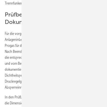
Trennfunkenstrecke verfügen.
Prüfbescheinigung und
Dokumentation nicht vergessen
Für die vorgeschriebene Druck- und Dichtheitsprüfung sowie die
Anlageninbetriebnahme halten renommierte Flüssiggasanbieter wie
Progas für das SHK-Handwerk gesonderte Prüfanleitungen bereit.
Nach Beendigung der Arbeiten sollte der Handwerker auf jeden Fall
die entsprechende Prüfbescheinigung und Dokumentation ausfüllen
und vom Betreiber der Anlage gegenzeichnen lassen. Damit
dokumentiert der Errichter der Anlage die vorgenommene Druck- und
Dichtheitsprüfung sowie den ordnungsgemäßen Einbau von
Druckregelgerät, Rohrleitungen, Isolierstück, Gasströmungswächter,
Absperreinrichtungen und Verbrauchsgerät.
In den Prüfbescheinigungen kann mithilfe des Diagrammverfahrens
die Dimensionierung der Niederdruck-Rohrleitung berechnet und der