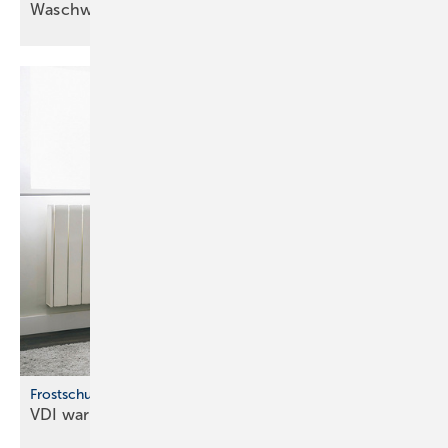
Waschwasser doppelt
nutzen
Frostschutz für Wasserleitungen
VDI warnt vor Frostschäden an
Leitungen