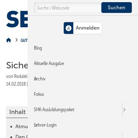
Springe
Springe
Springe
Search
auf
auf
auf
Hauptinhalt
Hauptmenü
SiteSearch
MENÜ
GUT ZU WISSEN
Blog
Sicherheit hat Vorrang
Aktuelle Ausgabe
von
Redaktion
Archiv
14.02.2018
|
Druckvorschau
Fokus
SHK-Ausbildungspaket
Inhalt
Lehrer-Login
Atmungsöffnung nach unten
Den Gasdruck sicher regeln