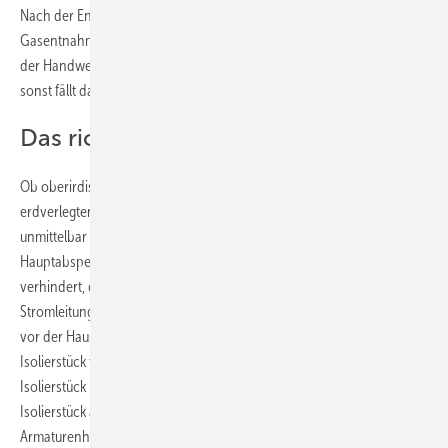
Nach der Entriegelung kann der SHK-Handwerker über das
Gasentnahmeventil wieder Druck auf die Leitung geben. Dabei muss
der Handwerker vorsichtig vorgehen, damit kein Druckstoß entsteht,
sonst fällt das Sicherheitsabsperrventil automatisch wieder zu.
Das richtige Isolierstück wählen
Ob oberirdische oder erdgedeckte Behälteraufstellung, bei einer
erdverlegten Außenrohrleitung einer Flüssiggasanlage muss
unmittelbar vor oder nach der Hauseinführung ein
Hauptabsperrventil mit Isolierstück gesetzt werden. Das Isolierstück
verhindert, dass sich Kriechströme vom Verbrauchsgerät oder von
Stromleitungen auf die Flüssiggasleitung übertragen. Im Außenbereich
vor der Hauseinführung kann der Handwerker ein konventionelles
Isolierstück verwenden. Nach der Hauseinführung muss das
Isolierstück im Gebäude hochtemperaturbeständig sein. Wird das
Isolierstück aus Platzgründen im Domschacht oder unter der
Armaturenhaube angebracht, so muss es über eine Ex-