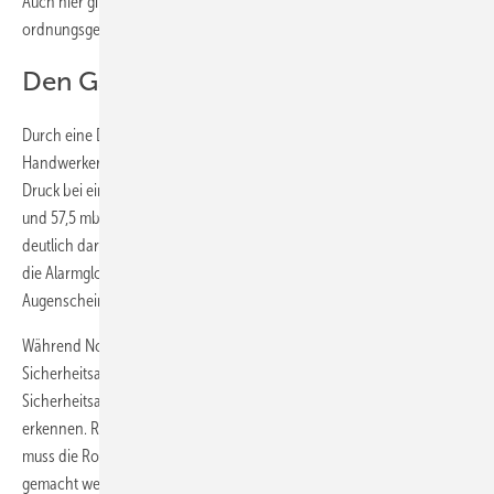
Auch hier gilt: Kann der Regler nicht atmen, funktioniert er nicht
ordnungsgemäß.
Den Gasdruck sicher regeln
Durch eine Druckmessung an der Verbrauchsanlage kann der SHK-
Handwerker die korrekte Funktion des Druckreglers überprüfen. Der
Druck bei einem 50-mbar-Regler liegt laut DIN-Norm zwischen 47,5
und 57,5 mbar. Bei verschlossener Atmungsöffnung liegen die Drücke
deutlich darunter oder darüber. Dann sollten beim SHK-Handwerker
die Alarmglocken läuten und er sollte den Druckregler genauer in
Augenschein nehmen.
Während Notdiensten wird es häufig notwendig, das
Sicherheitsabsperrventil (SAV) zu entriegeln. Je nach Reglertyp ist das
Sicherheitsabsperrventil unter einem kleinen Kunststofffenster zu
erkennen. Rot zeigt an, dass das SAV geschlossen ist. In diesem Fall
muss die Rohrleitung zunächst vor und nach dem Regler drucklos
gemacht werden. Erst dann kann das SAV wieder entriegelt werden.