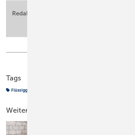
Redaktion
sbz-monteur@my-shk.de
Teilen
Link kopieren
Tags
Flüssiggasanlage
Sanitär
Weitere Inhalte