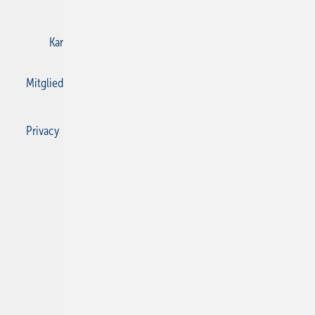
E-Paper
Gentner Verlag
Impressum
Karriere bei Gentner
Kontakt
Mediaservice
Mitgliedschaften und Engagement
Privacy Manager
Privacy Manager
RSS-Feed
SBZ Monteur abonnieren
© 2026 SBZ Monteur