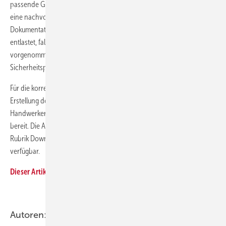
passende Gasströmungswächter ermittelt werden. Wichtig ist zudem
eine nachvollziehbare Zeichnung der Flüssiggasanlage in der
Dokumentation. So ist der mit der Installation beauftragte Handwerker
entlastet, falls nachträglich Veränderungen an der Anlage
vorgenommen werden und diese bei den regelmäßig stattfindenden
Sicherheitsprüfungen moniert werden.
Für die korrekte Ausführung der einzelnen Arbeitsschritte bei der
Erstellung der Versorgungsanlage hält beispielsweise Progas für SHK-
Handwerker eine ausführliche und bebilderte Installationsanleitung
bereit. Die Anleitung ist im Internet unter
www.progas.de
in der
Rubrik Downloads unter dem Stichwort Versorgungsanlagen
verfügbar.
Dieser Artikel ist in der SBZ Ausgabe 04-2018 zuerst erschienen
.
Autoren: