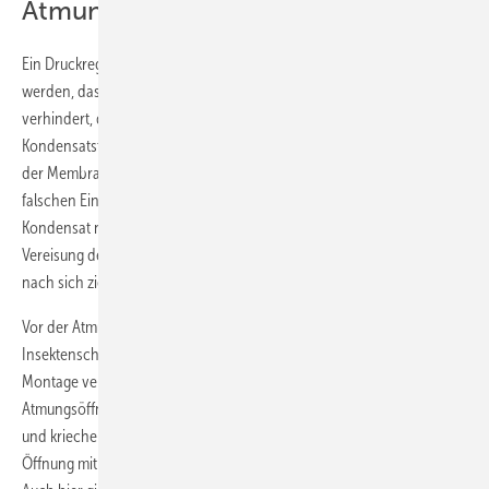
Atmungsöffnung nach unten
Ein Druckregler an der Gasleitung muss grundsätzlich so eingebaut
werden, dass seine Atmungsöffnung schräg nach unten zeigt. So wird
verhindert, dass es an dieser Stelle zu einem unerwünschten
Kondensatstau kommt. Bei einer hohen Luftfeuchtigkeit kann sich auf
der Membran im Reglergehäuse schnell ein Kondensat bilden. Beim
falschen Einbau – mit der Atmungsöffnung nach oben – kann das
Kondensat nicht entweichen. In der Folge kommt es zu einer
Vereisung des Druckreglers, die eine Störung der Flüssiggasanlage
nach sich zieht.
Vor der Atmungsöffnung des Druckreglers ist stets ein Sieb als
Insektenschutz anzubringen. Dieses Sieb geht schon mal bei der
Montage verloren oder wird vom Installateur nicht beachtet. Ist die
Atmungsöffnung derart ungeschützt, nutzen Insekten ihre Chance
und kriechen hinein. Schlupfwespen zum Beispiel zementieren die
Öffnung mit Lehm und Speichel zu und legen dort ihre Larven ab.