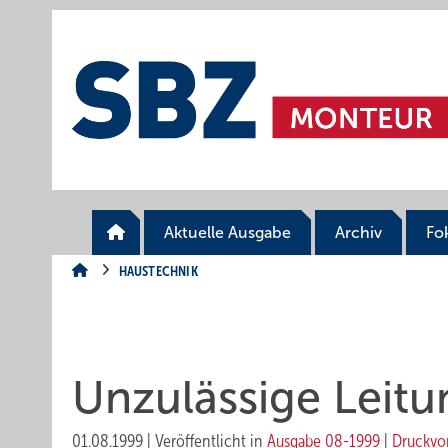
Springe
Springe
Springe
auf
auf
auf
Hauptinhalt
Hauptmenü
SiteSearch
Aktuelle Ausgabe
Archiv
Fo
HAUSTECHNIK
Unzulässige Leit
01.08.1999
|
Veröffentlicht in
Ausgabe 08-1999
|
Druckvo