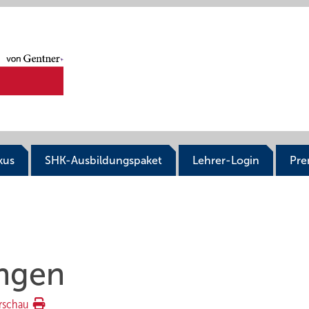
kus
SHK-Ausbildungspaket
Lehrer-Login
Pr
ungen
rschau