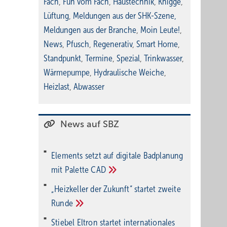
Fach
,
Fun vom Fach
,
Haustechnik
,
Knigge
,
Lüftung
,
Meldungen aus der SHK-Szene
,
Meldungen aus der Branche
,
Moin Leute!
,
News
,
Pfusch
,
Regenerativ
,
Smart Home
,
Standpunkt
,
Termine
,
Spezial
,
Trinkwasser
,
Wärmepumpe
,
Hydraulische Weiche
,
Heizlast
,
Abwasser
News auf SBZ
Elements setzt auf di­gi­ta­le Bad­pla­nung
mit Palette
CAD
„Heizkeller der Zu­kunft“ star­tet zwei­te
Run­de
Stiebel Eltron startet internatio­nales