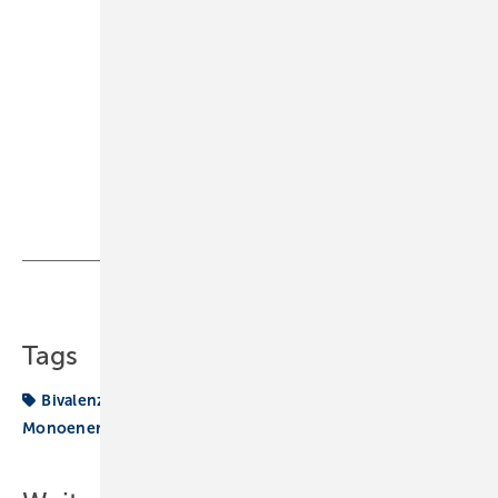
bestellter und vereidigter Sachverständiger.
Telefon (0 23 89) 95 10 21
Telefax (0 23 89) 95 10 22
E-Mail:
held@sbz-online.de
www.ingenieurbueroheld.de
Teilen
Link kopieren
Tags
Bivalenzpunkt
Heizstab
Heizung
Monoenergetisch
Monovalent
Wärmepumpe