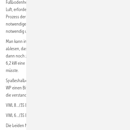
Fußbodenheizung schicken, die Umweltenergie, also die eiseskalte
Luft, erfordert aber eine enorme Temperaturanhebung für den
Prozess der WP. Dabei wird die für diese Umgebungstemperatur
notwendige Heizleistung für das Haus nicht mehr erreicht. Hilfe ist
notwendig und wird vom Heizstab erbracht.
Man kann in dem Auslegungsdiagramm bei –12 °C dann noch
ablesen, dass bei einer Differenz zwischen 8 kW Heizlast und der
dann noch zur Verfügung stehenden Leistung der WP von nur noch
6,2 kW eine Leistung des Heizstabes von 1,8 kW zugeschossen werden
müsste.
Spaßeshalber könnte man noch den beiden leistungsschwächeren
WP einen Bivalenzpunkt zuordnen, gewissermaßen als Kontrolle für
die verstandenen Zusammenhänge.
VWL 8…/3S BVP bei –5 °C
VWL 6…/3S BVP bei 0 °C
Die beiden Maschinen würden zu früh schlappmachen und fallen