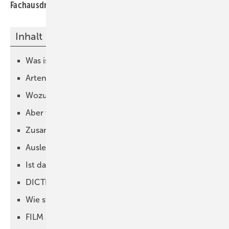
Fachausdruck „Bivalenzpunkt“.
Inhalt
Was ist ein Bivalenzpunkt?
Arten des bivalenten Betriebs
Wozu der ganze Quatsch?
Aber viel hilft doch auch viel!
Zusammenfassung aller Daten des Beispiels:
Auslegung des Punktes
Ist das nicht schrecklich?
DICTIONARY
Wie steht es mit einer Software?
FILM ZUM THEMA