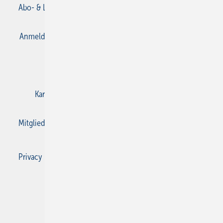
Abo- & Leserservice
AGB
Alle Inhalte chronologisch
Anmelden
Anmeldung & Registrierung
Datenschutz
E-Paper
Gentner Verlag
Impressum
Karriere bei Gentner
Kontakt
Mediaservice
Mitgliedschaften und Engagement
Privacy Manager
Privacy Manager
RSS-Feed
SBZ Monteur abonnieren
© 2026 SBZ Monteur