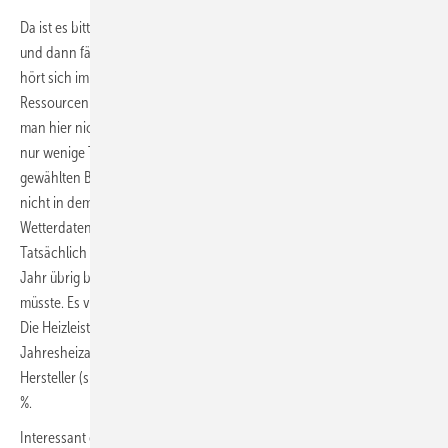
Da ist es bitterkalt, im Falle des hier ermittelten Bivalenzpunktes –8 °C,
und dann fängt der Hausherr auch noch an mit Strom zu heizen. Das
hört sich im ersten Moment an wie pure Verschwendung von
Ressourcen und Geld. Geht man jedoch ins Detail, so wird klar, dass
man hier nicht zwingend von Verschwendung sprechen muss. Es sind
nur wenige Tage im Jahr, die eine Temperatur unter dem hier
gewählten BVP erreichen. Man kann die Witterungsverhältnisse zwar
nicht in dem hier gezeigten Auslegungsdiagramm ablesen. Aber die
Wetterdaten für den Beispielort Dortmund lassen sich recherchieren.
Tatsächlich sagt die Prognose, dass dann noch sechs Heiztage im
Jahr übrig bleiben, an denen der Heizstab unterstützend eingreifen
müsste. Es verbleiben also 359 Tage ohne Heizstab, also über 98 %.
Die Heizleistung der Wärmepumpe an der sogenannten
Jahresheizarbeit liegt für diese Anlage in dieser Konstellation laut
Hersteller (simuliert in der Software Plansoft von Vaillant) bei über 97
%.
Interessant erscheint auch, dass in Dortmund die Außentemperaturen