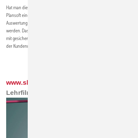
Hat man die Heizlast tatsächlich korrekt ermittelt und beispielsweise in
Plansoft eingepflegt, erfolgt dafür dann auch eine umfangreiche
Auswertung in der sogar schalltechnische Grundlagen berücksichtigt
werden. Das heißt, dass dann auch die Aufstellung einer Außeneinheit
mit gesicherten Erkenntnissen erfolgen kann, ohne spätere Klagen
der Kundennachbarn oder Ruhestörung des Kunden selbst.
FILM ZUM THEMA
www.sbz-monteur.de
➔
Das Heft
➔
Lehrfilme zum Heft