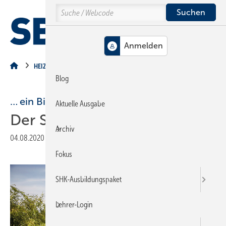
Springe
Springe
Springe
Search
auf
auf
auf
Hauptinhalt
Hauptmenü
SiteSearch
MENÜ
HEIZUNG
Blog
… ein Bivalenzpunkt?
Aktuelle Ausgabe
Der Schaltpunkt für Effizienz
Archiv
04.08.2020
|
Druckvorschau
Fokus
SHK-Ausbildungspaket
Lehrer-Login