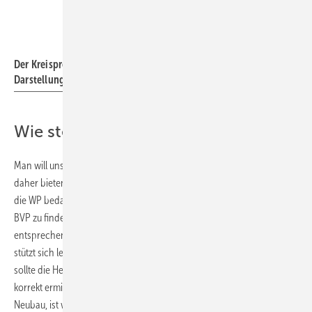
Der Kreisprozess einer Wärmepumpe als schematische
Darstellung
Wie steht es mit einer Software?
Man will uns und den Endkunden diese WP ja gerne verkaufen. Und
daher bieten die Hersteller hervorragende Software an, um einerseits
die WP bedarfsgerecht auszulegen und dann auch entsprechend den
BVP zu finden. Beispielsweise unterstützt Vaillant mit seiner Plansoft
entsprechend elegant. Das Ergebnis einer Auswahl nach Plansoft
stützt sich letztlich aber auf die korrekten Eingaben. Insbesondere
sollte die Heizlastberechnung nach DIN EN 12831 als Grundlage
korrekt ermittelt werden. Schätzen, wie etwa 40 W/m² für einen
Neubau, ist wesentlich zu ungenau.