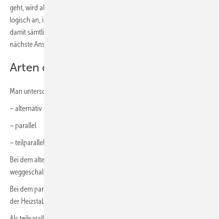
geht, wird als Bivalenzpunkt (BVP) bezeichnet. Hört sich erstmal
logisch an, ist es auch, aber wir würden es nicht aufgreifen, wenn
damit sämtliche Zusammenhänge abgedeckt würden. Also folgt der
nächste Ansatz.
Arten des bivalenten Betriebs
Man unterscheidet drei Arten des bivalenten Betriebs:
– alternativ
– parallel
– teilparallel
Bei dem alternativ-bivalenten Betrieb würde die WP ganz
weggeschaltet und der Heizstab setzt alleine seinen Betrieb fort.
Bei dem parallel-bivalenten Betrieb bleibt die WP eingeschaltet und
der Heizstab unterstützt gewissermaßen die WP.
Als teilparallelen Betrieb läuft die WP zum Teil zusammen mit dem