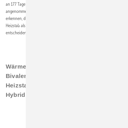
an 177 Tagen des Jahres über der Heizgrenztemperatur von hier
angenommenen 10 °C liegen. Man muss also relativieren, um zu
erkennen, dass es nicht zwingend verschwenderisch ist mit einem
Heizstab als Unterstützung zu arbeiten. Die richtige Auslegung ist halt
entscheidend.
DICTIONARY
Wärmepumpe
=
heat pump
Bivalenzpunkt
=
bivalence point
Heizstab
=
heating element
Hybrid
=
hybrid