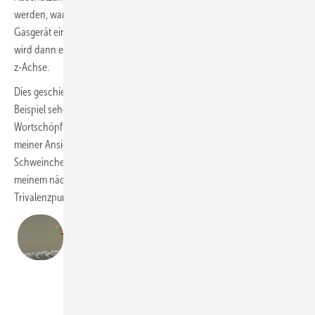
werden, wann es technisch und wirtschaftlich sinnvoll ist, ein
Gasgerät ein- und die Wärmepumpe abzuschalten. Und tatsächlich
wird dann ein räumliches Koordinatensystem aufgebaut mit x-, y- und
z-Achse.
Dies geschieht dann in Abhängigkeit von Strom- und Gaspreisen. Ein
Beispiel sehen Sie von Vaillant, wobei dieser Hersteller die sinnige
Wortschöpfung Trivai-Wert gewählt hat, sehr cool, wie ich finde! Nach
meiner Ansicht sehr interessant und allemal gut, um sich ein wenig als
Schweinchen Schlau zu profilieren mit einem neuen Fachwort. Auf
meinem nächsten Treffen mit den Kollegen werde ich jedenfalls den
Trivalenzpunkt ansprechen, profilneurotisch wie ich bin.
Dipl.-Ing. (FH) Elmar Held
Dipl.-Ing. (FH) Elmar Held ist verantwortlicher
Redakteur des SBZ Monteur. Er betreibt ein TGA-
Ingenieurbüro, ist Dozent an der
Handwerkskammer Dortmund sowie öffentlich