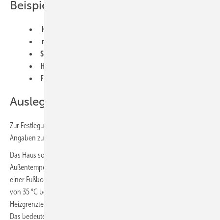
Beispiels:
Heizlast: 8 kW
monoenergetischer Betrieb
Standort Dortmund (–12 °C)(NEU -8°C)
Heizgrenztemperatur: 10 °C
Fußbodenheizung mit 35 °C Auslegungstemperatur
Auslegung des Punktes
Zur Festlegung des Bivalenzpunktes benötigen wir noch ein paar
Angaben zu dem Beispiel:
Das Haus soll in Dortmund stehen und damit ist die tiefste
Außentemperatur bei –12 °C festgelegt. Das moderne Haus wird mit
einer Fußbodenheizung ausgestattet, die mit einer Vorlauftemperatur
von 35 °C bei den genannten –12 °C ausgelegt wurde. Die
Heizgrenztemperatur für den Neubau wird mit 10 °C angenommen.
Das bedeutet, dass man wahrscheinlich erst ab einer