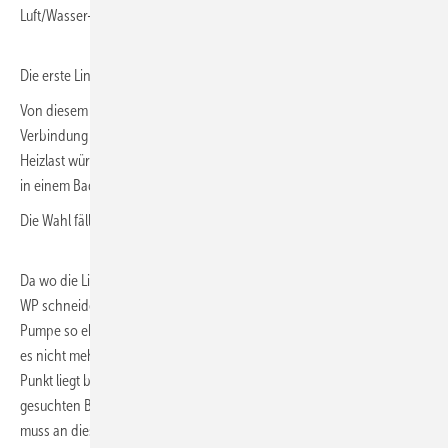
Luft/Wasser-WP von Vaillant).
Die erste Linie zeigt bei –12 °C (x-Achse) auf die 8 kW (y-Achse).
Von diesem Treffpunkt –12 °C / 8 kW kann dann eine gerade
Verbindung zum Punkt 20 °C / 0 kW gezogen werden, denn die
Heizlast würde bei 20 °C tatsächlich gegen null gehen (außer vielleicht
in einem Bad mit 24 °C).
Die Wahl fällt auf die VWL 10…/3S.
Da wo die Linie des Heizlastbedarfs die Linie der Wärmeleistung der
WP schneidet (für die VWL 10…/3S in Grün), reicht die Leistung der
Pumpe so eben noch aus. Bei weiter sinkenden Temperaturen klappt
es nicht mehr und der Heizstab müsste zugeschaltet werden. Dieser
Punkt liegt bei einer Außentemperatur von –8 °C und stellt den
gesuchten Bivalenzpunkt dar. Nochmals und zur Erinnerung, die WP
muss an diesem Punkt praktisch weiterhin 35 °C in den Vorlauf der