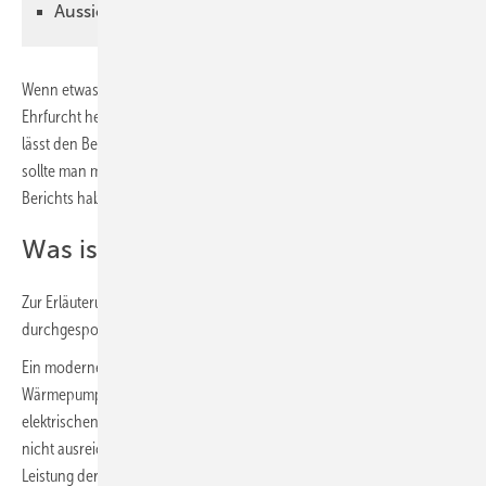
Aussicht auf einen Trivalenzpunkt
Wenn etwas bivalent ist, dann ruft das schon mal eine grundsätzliche
Ehrfurcht hervor. Dafür auch noch einen Punkt ermitteln zu können,
lässt den Benutzer des Wortes enorm klug erscheinen. Er hat's drauf,
sollte man meinen. Spätestens nach der Durcharbeitung dieses
Berichts haben Sie es auch drauf! Wetten?!
Was ist ein Bivalenzpunkt?
Zur Erläuterung soll ein konkretes Beispiel gedanklich
durchgesponnen werden:
Ein modernes Einfamilienhaus mit einer Heizlast von 8 kW wird mittels
Wärmepumpe (WP) beheizt. Die WP ist zusätzlich mit einem
elektrischen Heizstab ausgestattet. Sollte also die Leistung der WP
nicht ausreichen, schaltet sich der Heizstab ein. Der Punkt, an dem die
Leistung der WP nicht mehr ausreicht und der Heizstab in Betrieb