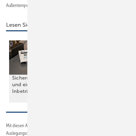
Außentemperatur von 10 °C mit dem Heizen beginnen müsste.
Lesen Sie auch:
Sichere Installation
Fehler bei der
und einfache
Fußbodenheizung
Inbetriebnahme
vermeiden
Mit diesen Angaben trägt man die Heizleistung in ein
Auslegungsdiagramm für verschiedene WP ein (im Beispiel für