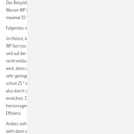
Das Beispiel wird etwas konkreter gefasst und die Anlage soll als Luft-
Wasser-WP in Betrieb gehen, welche eine Fußbodenheizung auf
maximal 35 °C im Auslegungsfall erwärmt.
Folgendes ist dann nachvollziehbar:
Im Herbst, bei 10 °C Außentemperatur, schnüffelt die Außeneinheit der
WP fast noch laue Luft. Diese Luft runterzukühlen ist kein großes Ding
und auf der Gegenseite einen Wärmegewinn zu erzielen ist ebenfalls
recht einfach. Einfach deshalb, weil heizungsseitig nicht viel verlangt
wird, denn das Haus erfährt bei Außentemperaturen von 10 °C eine
sehr geringe Auskühlung. Der Fußbodenheizung reichen vielleicht
schon 25 ° als Vorlauftemperatur und die Bude ist warm. Die WP muss
also durch die Kompressionsarbeit einen Temperaturhub von nur 15 K
erreichen. Dafür ist sie bestens gerüstet. Die Aggregate laufen mit
hervorragender Leichtigkeit, großer Leistung und vor allem hoher
Effizienz.
Anders sieht es aus bei einer Außentemperatur von –10 °C. Die WP
zieht dann eisige Luft durch die Außeneinheit. Schlimmer noch, sie