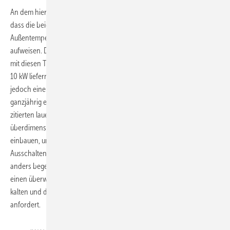
An dem hier gezeigten Auslegungsdiagramm kann man erkennen,
dass die beiden leistungsstärksten WP auch bei niedrigen
Außentemperaturen von –10 °C noch eine hohe Leistungsausbeute
aufweisen. Die im Beispiel geforderten 8 kW Wärmeleistung ließen sich
mit diesen Typen noch locker erreichen. Die VWL 141/3 S würde um
10 kW liefern können und die VWL 171/3 S sogar 12 kW. Würde man
jedoch eine dieser beiden WP auswählen, so hätten diese Aggregate
ganzjährig einen riesigen Überschuss an Leistung. An den eben
zitierten lauen Herbsttagen wären diese daher gnadenlos
überdimensioniert. Man müsste dann große Heizwasserpuffer
einbauen, um ein Takten zu verhindern, sonst wäre ein stetes Ein- und
Ausschalten die logische Folge. Also sollte man diesen Verhältnissen
anders begegnen. Es wird eine angepasste Leistung gewählt, die für
einen überwiegenden Teil des Jahres völlig ausreicht und nur an sehr
kalten und daher ebenso wenigen Tagen die Hilfe des Heizstabes
anfordert.