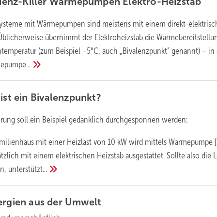
izienz-Killer Wärmepumpen
Elektro-Heizstab
ysteme mit Wärmepumpen sind meistens mit einem direkt-elektris
 Üblicherweise übernimmt der Elektroheizstab die Wärmebereitstellu
ntemperatur (zum Beispiel –5°C, auch „Bivalenzpunkt“ genannt) – in 
epumpe...
ist ein
Bivalenzpunkt?
erung soll ein Beispiel gedanklich durchgesponnen werden:
familienhaus mit einer Heizlast von 10 kW wird mittels Wärmepumpe 
ätzlich mit einem elektrischen Heizstab ausgestattet. Sollte also die 
en,
unterstützt...
ergien aus der
Umwelt