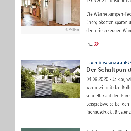
17.03.2021
-
Kostenlos 
Die Wärmepumpen-Techn
Energiekosten sparen u
denn sie erzeugen Wärm
Vaillant
In...
… ein Bivalenzpunkt
Der Schaltpunk
04.08.2020
-
Ja klar, 
wenn wir mit den Koll
schneller auf den Punkt
beispielsweise bei dem
Fachausdruck
„Bivalenz