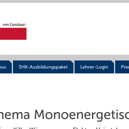
kus
SHK-Ausbildungspaket
Lehrer-Login
Pr
 Thema Monoenergetis