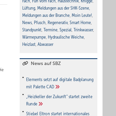
Fach
,
Fun vom Fach
,
Haustechnik
,
Knigge
,
Lüftung
,
Meldungen aus der SHK-Szene
,
Meldungen aus der Branche
,
Moin Leute!
,
News
,
Pfusch
,
Regenerativ
,
Smart Home
,
Standpunkt
,
Termine
,
Spezial
,
Trinkwasser
,
Wärmepumpe
,
Hydraulische Weiche
,
Heizlast
,
Abwasser
News auf SBZ
ie
Elements setzt auf di­gi­ta­le Bad­pla­nung
mit Palette
CAD
„Heizkeller der Zu­kunft“ star­tet zwei­te
Run­de
Stiebel Eltron startet internatio­nales