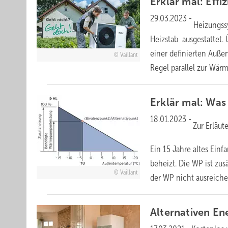
Erklär mal: Eff
29.03.2023
-
Heizungss
Heizstab ausgestattet.
einer definierten Auße
Vaillant
Regel parallel zur
Wärm
Erklär mal: Was 
18.01.2023
-
Zur Erläut
Ein 15 Jahre altes Ein
beheizt. Die WP ist zus
Vaillant
der WP nicht ausreich
Alternativen En