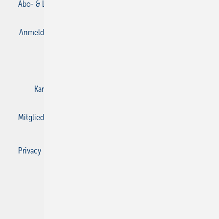
Abo- & Leserservice
AGB
Alle Inhalte chronologisch
Anmelden
Anmeldung & Registrierung
Datenschutz
E-Paper
Gentner Verlag
Impressum
Karriere bei Gentner
Kontakt
Mediaservice
Mitgliedschaften und Engagement
Privacy Manager
Privacy Manager
RSS-Feed
SBZ Monteur abonnieren
© 2026 SBZ Monteur