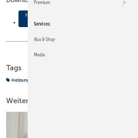
Downloads:
Premium
Heizk√∂rperwahl nach Zweck, Behagen und
Heizlast
Services
Abo & Shop
Teilen
Link kopieren
Media
Tags
Heizung
Weitere Inhalte