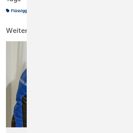
Flüssiggas
Heizung
Strom
Weitere Inhalte