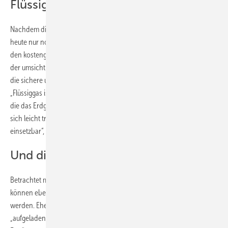
Flüssiggas
Nachdem die Nachtspeicheröfen verschwunden waren, erinnern
heute nur noch eine deutlich geringere Heizkostenabrechnung an
den kostengünstigen Wechsel vom teuren Strom zu Flüssiggas. Dank
der umsichtigen Planung kann der Hauseigentümer ganz entspannt
die sichere und saubere Energie aus dem Tank im Garten genießen.
„Flüssiggas ist der probate Energieträger für solche Wohngebiete, in
die das Erdgasnetz nicht mehr hineinreicht. Der Energieträger lässt
sich leicht transportieren und ist praktisch an jedem Standort
einsetzbar“, erläutert Progas-Fachberater Volker Bürger.
Und die Ökologie?
Betrachtet man die Ökologie und den Nutzen für die Umwelt, so
können ebenfalls gute Prognosen durch diesen Wechsel ausgewiesen
werden. Ehemals wurden die Nachtspeicheröfen mit Strom
„aufgeladen“. Das bedeutete auch, dass man auf Verdacht eine