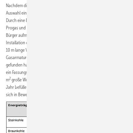
Nachdem die Entscheidung pro Flüssiggas gefallen war, ging es an die
Auswahl eines kompetenten Partners für die Umsetzung des Plans.
Durch eine Empfehlung wurde der Hausbesitzer auf das Unternehmen
Progas und dessen für die Region zuständigen Fachberater Volker
Bürger aufmerksam. Unter Regie des Fachmanns erfolgte die gesamte
Installation der Flüssiggasanlage, vom Aufbau des Behälters über die
10 m lange Verbindungsleitung zum Wohnhaus bis zur Installation der
Gasarmaturen. Der Behälter, der am Rand des Gartens seinen Platz
gefunden hat und auf einer mitgelieferten Betonplatte steht, besitzt
ein Fassungsvermögen von 2700 l. Das Volumen hat sich für das 130
2
m
große Wohnhaus als völlig richtig erwiesen. Es reicht, ihn einmal im
Jahr befüllen zu lassen. Ein Anruf genügt und der Tankwagen setzt
sich in Bewegung.