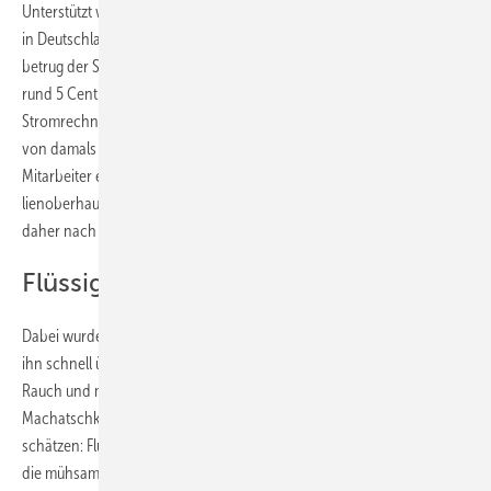
Unterstützt wurde er dabei von Progas, einem der Flüssiggas-Anbieter
in Deutschland. Als die Machatschkes im Jahr 1997 ihr Haus bezogen,
betrug der Strompreis 9,8 Pfennige. Nach heutiger Rechnung also
rund 5 Cent. Aktuell liegt der Preis bei 27 Cent. Für die jährliche
Stromrechnung der Familie hieße das, dass sich die reinen Heizkosten
von damals zu heute mehr als verfünfthaft hätten. Als ehemaliger
Mitarbeiter eines großen Energiekonzerns behielt das Fami­
lienoberhaupt diese Preisentwicklung genau im Auge und suchte
daher nach einer Alternative zum Heizen mit Strom.
Flüssiggas als Alternative
Dabei wurde er beim Energieträger Flüssiggas fündig, dessen Vorteile
ihn schnell überzeugten. „Der Brennstoff Flüssiggas entwickelt keinen
Rauch und man muss keine Geruchsbelästigung befürchten,“ so
Machatschke. Einen weiteren Vorteil weiß der Pensionär ebenfalls zu
schätzen: Flüssiggas produziert beim Verbrennen keine Rückstände,
die mühsam entfernt werden müssen.