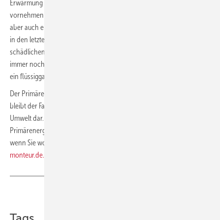
Erwärmung für das zu erwartende Wetter des nächsten Tages
vornehmen musste. Und die Erwärmung erfolgte mit hochwertigem,
aber auch emissionsträchtigen elektrischem Strom. Zwar wird Strom
in den letzten Jahren deutschlandweit mit immer weniger
schädlichen Emissionen produziert, aber ein Nachtspeicher hat
immer noch eine höhere Auswirkung auf die Produktion von CO
als
2
ein flüssiggasbetriebener Heizkessel.
Der Primärenergiefaktor von Strom liegt zurzeit bei 1,8. Für Flüssiggas
bleibt der Faktor bei 1,1 und stellt sich damit deutlich günstiger für die
Umwelt dar. Nachzulesen sind diese Zusammenhänge zum Thema
Primärenergiefaktor in der Ausgabe 11 des SBZ Monteur von 2014;
wenn Sie wollen, auch bequem im Netzarchiv unter
www.sbz-
monteur.de.
Teilen
Link kopieren
Tags