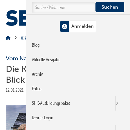
Springe
Springe
Springe
Search
auf
auf
auf
Hauptinhalt
Hauptmenü
SiteSearch
MENÜ
HEIZUNG
Blog
Vom Nachtspeicher zu Flüssiggas
Aktuelle Ausgabe
Die Kostenent­wicklung im
Archiv
Blick
Fokus
12.01.2021
|
Druckvorschau
SHK-Ausbildungspaket
Lehrer-Login