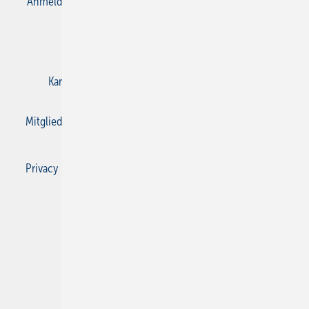
Anmelden
Anmeldung & Registrierung
Datenschutz
E-Paper
Gentner Verlag
Impressum
Karriere bei Gentner
Kontakt
Mediaservice
Mitgliedschaften und Engagement
Privacy Manager
Privacy Manager
RSS-Feed
SBZ Monteur abonnieren
© 2026 SBZ Monteur