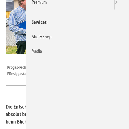
Premium
Services
Abo & Shop
Media
Bild: Progas
Progas-Fachberater Volker Bürger und Rudolf Machatschke (v. l.) vor dem
Flüssiggastank
Die Entscheidung für den Brennstoff Flüssiggas hat sich
absolut bezahlt gemacht. Da ist sich Rudolf Machatschke
beim Blick in seinen Heizungskeller sicher.