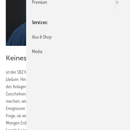
Premium
Services
Abo & Shop
Media
Keinesfalls ...
ist der SBZ Monteur ein politisches Magazin. Das wird auch so
bleiben. Hin und wieder streifen aber Themen aus dem Berufsumfeld
des Anlagenmechanikers die Themen des aktuellen politischen
Geschehens. In solchen Fällen müssen wir uns zumindest Gedanken
machen, wie wir die Dinge unseres täglichen Jobs mit diesen
Ereignissen und Entscheidungen zusammenbringen. So auch jetzt. Die
Frage, ob wir als Bürger des Landes in diesem Jahr erhebliche
Mengen Erdgas gegenüber den Vorjahren einsparen müssen, ist