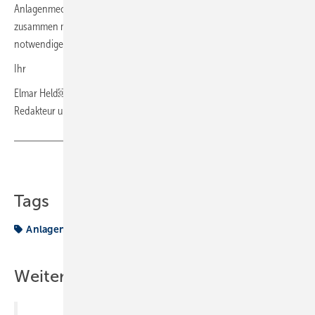
Anlagenmechaniker tragen unseren Teil dazu bei, werden aber nur
zusammen mit allen anderen mündigen Bürgern eine kurzfristig
notwendige Reduzierung des Gasverbrauchs hinbekommen.“
Ihr
Elmar Held￼
Redakteur und Dipl.-Ing. für Versorgungstechnik
Teilen
Link kopieren
Tags
Anlagenmechaniker
Frage
Weitere Inhalte