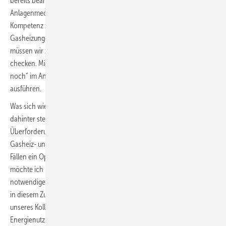
bereits beantwortet. Es stellt sich noch die Frage, welche Rolle der
Anlagenmechaniker spielen soll und kann. Man spricht uns die
Kompetenz zu, dass wir in den Haushalten mit zentralen
Gasheizungen für erhebliche Einsparungen sorgen können. Dazu
müssen wir zuerst einmal nur tätig werden und diese Heizungsanlagen
checken. Mit dem Ergebnis eines solchen Checks sollen wir dann „nur
noch“ im Anschluss die in Erfahrung gebrachten Verbesserungen
ausführen.
Was sich wie ein dickes Lob für unsere fachliche Kompetenz und den
dahinter stehenden Fleiß anhört, kann sich aber sehr schnell als
Überforderung herausstellen. Von den 13 Millionen Anlagen als
Gasheiz- und Gasbrennwertanlagen werden wir wohl nicht in allen
Fällen ein Optimum in naher Zukunft herauskitzeln können. Damit
möchte ich nicht Bedenkenträger für die Aufforderung, sinnvolle,
notwendige Effizienzsteigerungen ausführen zu lassen, sein. Lesen Sie
in diesem Zusammenhang ab Seite 16 die interessanten Ansichten
unseres Kollegen Jürgen Wendnagel, der als Profi in Fragen zur
Energienutzung fundierte Stellung bezieht, auch meine Meinung: „Wir