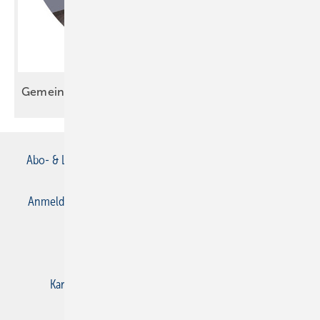
Gemeinsam gewinnt Ihr
mehr
Abo- & Leserservice
AGB
Alle Inhalte chronologisch
Anmelden
Anmeldung & Registrierung
Datenschutz
E-Paper
Gentner Verlag
Impressum
Karriere bei Gentner
Kontakt
Mediaservice