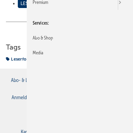
Premium
LESERFORUM
Services
Teilen
Link kopieren
Abo & Shop
Tags
Media
Leserforum
Abo- & Leserservice
AGB
Alle Inhalte chronologisch
Anmelden
Anmeldung & Registrierung
Datenschutz
E-Paper
Gentner Verlag
Impressum
Karriere bei Gentner
Kontakt
Mediaservice