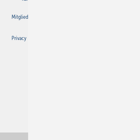
Mitgliedschaften und Engagement
Privacy Manager
Privacy Manager
RSS-Feed
SBZ Monteur abonnieren
© 2026 SBZ Monteur