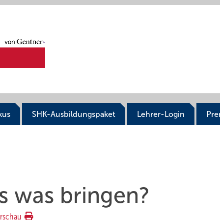
kus
SHK-Ausbildungspaket
Lehrer-Login
Pr
s was bringen?
rschau