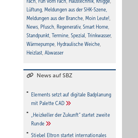
Fach
,
Fun vom Fach
,
Haustechnik
,
Knigge
,
Lüftung
,
Meldungen aus der SHK-Szene
,
Meldungen aus der Branche
,
Moin Leute!
,
News
,
Pfusch
,
Regenerativ
,
Smart Home
,
Standpunkt
,
Termine
,
Spezial
,
Trinkwasser
,
Wärmepumpe
,
Hydraulische Weiche
,
Heizlast
,
Abwasser
News auf SBZ
Elements setzt auf di­gi­ta­le Bad­pla­nung
mit Palette
CAD
„Heizkeller der Zu­kunft“ star­tet zwei­te
Run­de
Stiebel Eltron startet internatio­nales