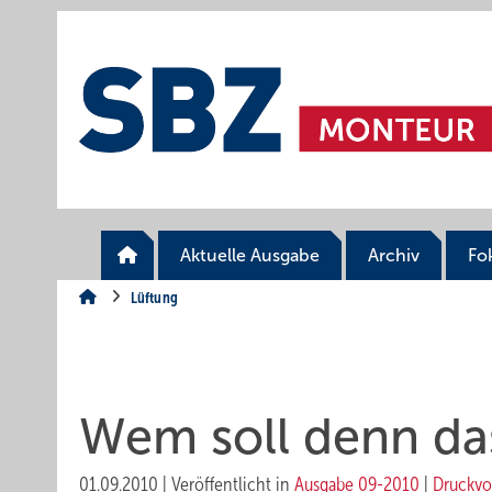
Springe
Springe
Springe
auf
auf
auf
Hauptinhalt
Hauptmenü
SiteSearch
Aktuelle Ausgabe
Archiv
Fo
Lüftung
Wem soll denn da
01.09.2010
|
Veröffentlicht in
Ausgabe 09-2010
|
Druckvo