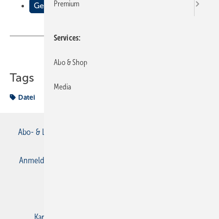
Premium
Gewusst wo
Services
Teilen
Link kopieren
Abo & Shop
Tags
Media
Datei
Abo- & Leserservice
AGB
Alle Inhalte chronologisch
Anmelden
Anmeldung & Registrierung
Datenschutz
E-Paper
Gentner Verlag
Impressum
Karriere bei Gentner
Kontakt
Mediaservice