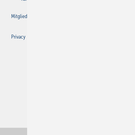
Mitgliedschaften und Engagement
Privacy Manager
Privacy Manager
RSS-Feed
SBZ Monteur abonnieren
© 2026 SBZ Monteur