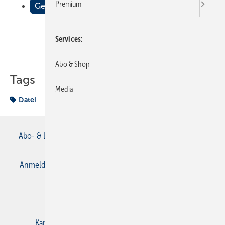
Premium
Gewusst wo
Services
Teilen
Link kopieren
Abo & Shop
Tags
Media
Datei
Abo- & Leserservice
AGB
Alle Inhalte chronologisch
Anmelden
Anmeldung & Registrierung
Datenschutz
E-Paper
Gentner Verlag
Impressum
Karriere bei Gentner
Kontakt
Mediaservice