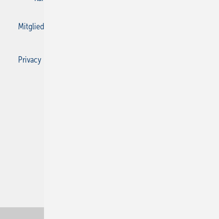
Mitgliedschaften und Engagement
Privacy Manager
Privacy Manager
RSS-Feed
SBZ Monteur abonnieren
© 2026 SBZ Monteur