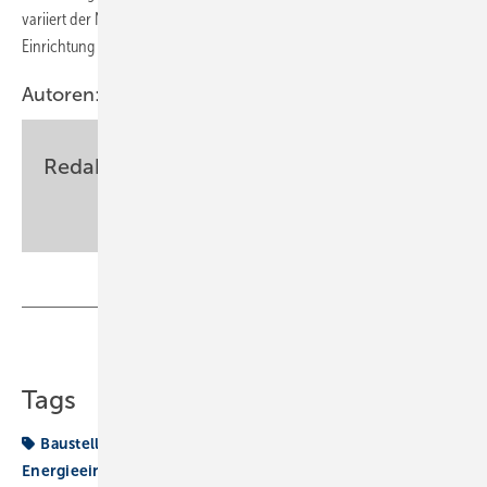
variiert der Name des Amtes - muss spätestens zwei Wochen vor
Einrichtung der Baustelle erfolgen.
Autoren:
Redaktion
sbz-monteur@my-shk.de
Teilen
Link kopieren
Tags
Baustelle
Energieausweis
Energieeinsparverordnung
Meldung
SHK-Szene