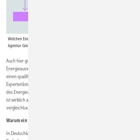
Welchen Energieausweis benötigt Ihr Gebäude? Bild: Deutsche Energie-
Agentur GmbH (dena)
Auch hier gilt die Gültigkeitsdauer von zehn Jahren. Wer einen neuen
Energieausweis erstellen lassen möchte, wendet sich am besten an
einen qualifizierten Energieberater aus der Energieeffizienz-
Expertenliste (
www.energie-effizienz-experten.de
). Bei der Wahl
des Energieausweises rät die dena zum Bedarfsausweis. Denn nur der
ist wirklich aussagekräftig und macht unterschiedliche Häuser
vergleichbar.
Warum ein Bedarfsausweis empfehlenswert ist
In Deutschland gibt es zwei Arten von Energieausweisen: den