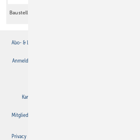
Baustelle ist kein
Einzelkampf
Abo- & Leserservice
AGB
Alle Inhalte chronologisch
Anmelden
Anmeldung & Registrierung
Datenschutz
E-Paper
Gentner Verlag
Impressum
Karriere bei Gentner
Kontakt
Mediaservice
Mitgliedschaften und Engagement
Privacy Manager
Privacy Manager
RSS-Feed
SBZ Monteur abonnieren