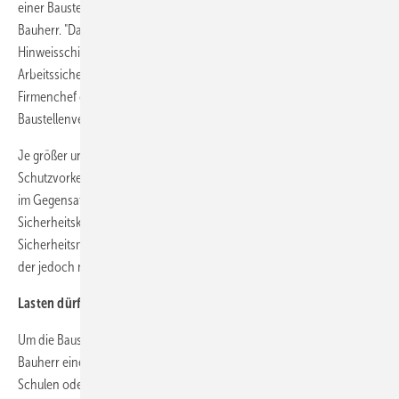
einer Baustelle. Doch Fakt ist: Auf Baustellen haftet in erster Linie der
Bauherr. "Das typische Eltern-haften-für-ihre-Kinder ist ein
Hinweisschild ohne Rechtsbindung", klärt Michael Müller,
Arbeitssicherheitsexperte bei TÜV Rheinland auf. Jeder Bauherr - ob
Firmenchef oder privater Hausbauer - ist dazu verpflichtet, die in der
Baustellenverordnung verankerten Arbeitsschutzregeln umzusetzen.
Je größer und komplexer die Baustelle, desto mehr
Schutzvorkehrungen muss der Bauherr ergreifen. Zwar haben Firmen
im Gegensatz zu privaten Bauherren die Möglichkeit, einen
Sicherheitskoordinator einzusetzen, der die Einhaltung der
Sicherheitsmaßnahmen überprüft. Die Haftung für Unfälle übernimmt
der jedoch nicht.
Lasten dürfen nach Arbeitsende nicht am Kran hängen
Um die Baustelle vor unbefugtem Zutritt zu schützen, muss der
Bauherr einen Bauzaun errichten. In der Nähe von Kindertagestätten,
Schulen oder Altersheimen müssen die Zaunelemente zusätzlich