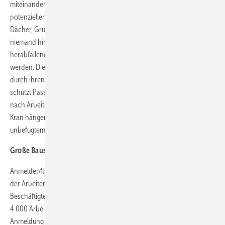
miteinander verschraubt werden. Auf jeder Baustelle gilt: Alle
potenziellen Gefahrenquellen - beispielsweise Gerüste, Schächte,
Dächer, Gruben und Gräben - müssen so gesichert sein, dass
niemand hinein- oder hinunterfallen kann. Auch gegen
herabfallendes Baumaterial müssen Schutzvorkehrungen ergriffen
werden. Die Installation von sogenannten Löwengängen ermöglicht
durch ihren Rundumschutz sicheres Verkehren auf der Baustelle oder
schützt Passanten beim Unterqueren von Gerüsten. Zudem dürfen
nach Arbeitsende keine Lasten, Werkzeuge oder Maschinen mehr am
Kran hängen. Sämtliche Maschinen gehören ausgeschaltet und vor
unbefugtem Zugriff gesichert.
Große Baustellen müssen angemeldet werden
Anmeldepflichtig sind Baustellen, wenn die voraussichtliche Dauer
der Arbeiten mehr als 30 Arbeitstage beträgt und mehr als 20
Beschäftigte dort gleichzeitig tätig sind oder der Aufwand mehr als
4.000 Arbeitsstunden, also rund 500 Arbeitstage, entspricht. Die
Anmeldung bei der zuständigen Behörde - je nach Bundesland