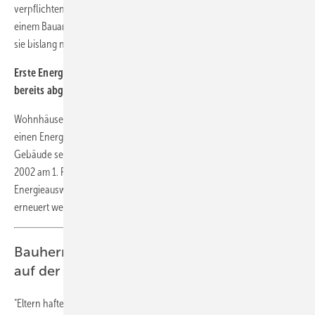
verpflichtend für Bestandsgebäude mit bis zu vier Wohnungen und
einem Bauantrag, der vor dem 1. November 1977 gestellt wurde, wenn
sie bislang nicht energetisch saniert worden sind.
Erste Energieausweise für ältere Wohnhäuser und Neubauten
bereits abgelaufen
Wohnhäuser mit einem Baujahr bis 1965 brauchen seit Juli 2008
einen Energieausweis, Neubauten oder umfassend modernisierte
Gebäude seit Inkrafttreten der Energieeinsparverordnung (EnEV)
2002 am 1. Februar 2002. In diesen Fällen liefen die ersten
Energieausweise entsprechend früher ab und mussten bereits
erneuert werden.
Bauherren haften grundsätzlich für Unfälle
auf der Baustelle
"Eltern haften für ihre Kinder" heißt es des Öfteren auf Schildern an