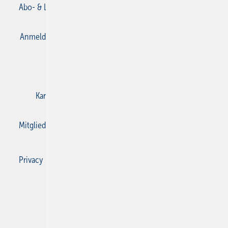
Abo- & Leserservice
AGB
Alle Inhalte chronologisch
Anmelden
Anmeldung & Registrierung
Datenschutz
E-Paper
Gentner Verlag
Impressum
Karriere bei Gentner
Kontakt
Mediaservice
Mitgliedschaften und Engagement
Privacy Manager
Privacy Manager
RSS-Feed
SBZ Monteur abonnieren
© 2026 SBZ Monteur