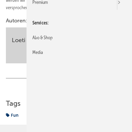
werden wir natürlich, nur die fachliche Wahrheit berichten,
Premium
versprochen :-))!
Autoren:
Services
Abo & Shop
Loeti
Media
sbz-monteur@my-shk.de
Teilen
Link kopieren
Tags
Fun