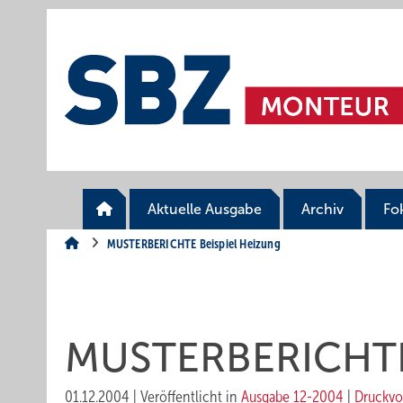
Springe
Springe
Springe
auf
auf
auf
Hauptinhalt
Hauptmenü
SiteSearch
Aktuelle Ausgabe
Archiv
Fo
MUSTERBERICHTE Beispiel Heizung
MUSTERBERICHTE 
01.12.2004
|
Veröffentlicht in
Ausgabe 12-2004
|
Druckvo