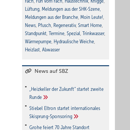
Fach
,
Fun vom Fach
,
Haustechnik
,
Knigge
,
Lüftung
,
Meldungen aus der SHK-Szene
,
Meldungen aus der Branche
,
Moin Leute!
,
News
,
Pfusch
,
Regenerativ
,
Smart Home
,
Standpunkt
,
Termine
,
Spezial
,
Trinkwasser
,
Wärmepumpe
,
Hydraulische Weiche
,
Heizlast
,
Abwasser
News auf SBZ
„Heizkeller der Zu­kunft“ star­tet zwei­te
Run­de
Stiebel Eltron startet internatio­nales
Ski­sprung-Spon­soring
Grohe feiert 70 Jahre Standort