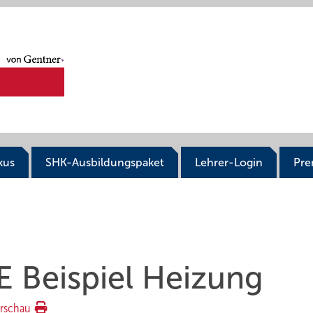
kus
SHK-Ausbildungspaket
Lehrer-Login
Pr
Beispiel Heizung
rschau