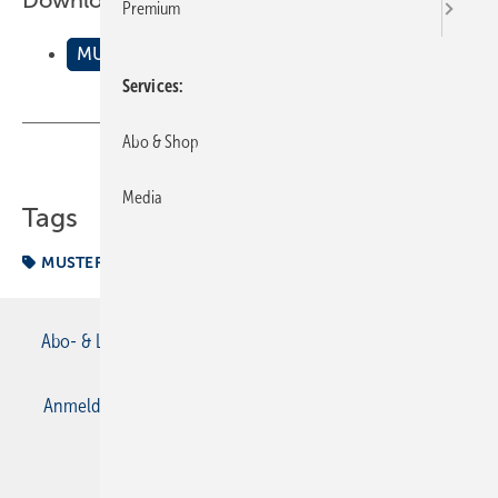
Downloads:
Premium
MUSTERBERICHTE Beispiel Sanit√§r
Services
Abo & Shop
Teilen
Link kopieren
Media
Tags
MUSTERBERICHTE Beispiel Sanitär
Musterbericht
Abo- & Leserservice
AGB
Alle Inhalte chronologisch
Anmelden
Anmeldung & Registrierung
Datenschutz
E-Paper
Gentner Verlag
Impressum