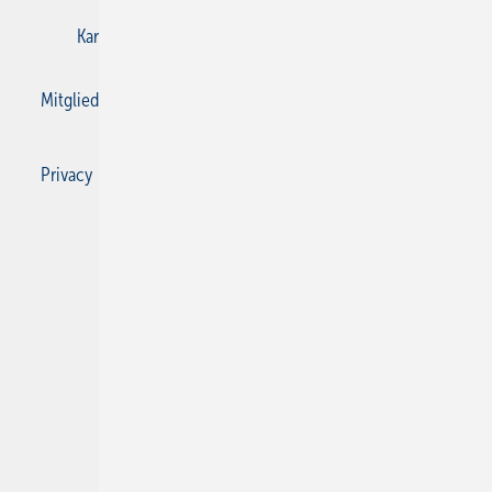
Karriere bei Gentner
Kontakt
Mediaservice
Mitgliedschaften und Engagement
Privacy Manager
Privacy Manager
RSS-Feed
SBZ Monteur abonnieren
© 2026 SBZ Monteur