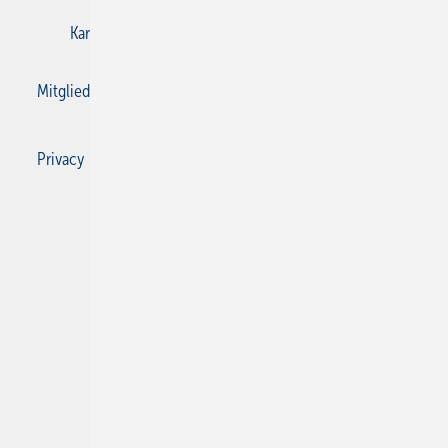
Karriere bei Gentner
Kontakt
Mediaservice
Mitgliedschaften und Engagement
Privacy Manager
Privacy Manager
RSS-Feed
SBZ Monteur abonnieren
© 2026 SBZ Monteur