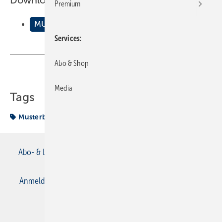
Downloads:
Premium
MUSTERBERICHTE Beispiel Wassertechnik
Services
Abo & Shop
Teilen
Link kopieren
Media
Tags
Musterbericht
Wassertechnik
Abo- & Leserservice
AGB
Alle Inhalte chronologisch
Anmelden
Anmeldung & Registrierung
Datenschutz
E-Paper
Gentner Verlag
Impressum