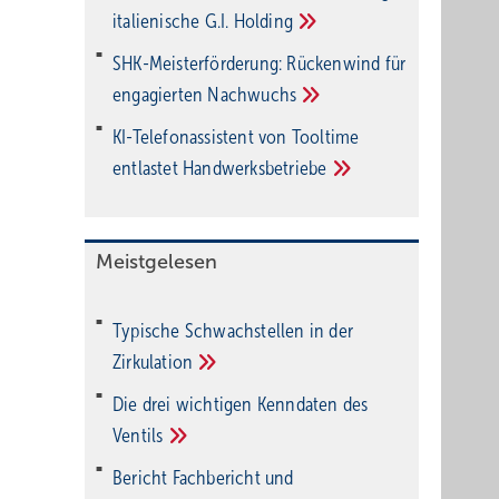
italienische G.I.
Holding
SHK-Meisterförderung: Rücken­wind für
enga­gier­ten
Nachwuchs
KI-Telefonassistent von Tooltime
entlastet
Hand­werks­be­triebe
Meistgelesen
Typische Schwachstellen in der
Zirkulation
Die drei wichtigen Kenndaten des
Ventils
Bericht Fachbericht und