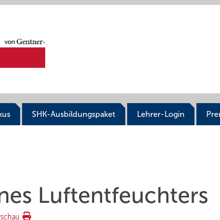
kus
SHK-Ausbildungspaket
Lehrer-Login
Pr
nes Luftentfeuchters
rschau