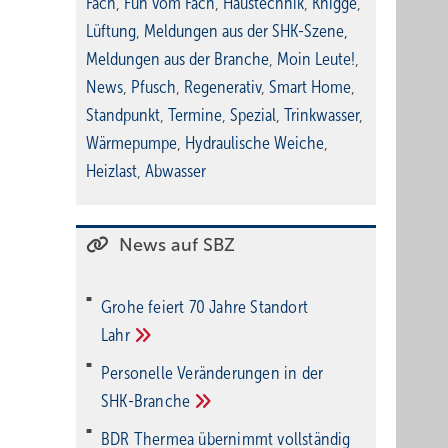
Fach
,
Fun vom Fach
,
Haustechnik
,
Knigge
,
Lüftung
,
Meldungen aus der SHK-Szene
,
Meldungen aus der Branche
,
Moin Leute!
,
News
,
Pfusch
,
Regenerativ
,
Smart Home
,
Standpunkt
,
Termine
,
Spezial
,
Trinkwasser
,
Wärmepumpe
,
Hydraulische Weiche
,
Heizlast
,
Abwasser
News auf SBZ
Grohe feiert 70 Jahre Standort
Lahr
Personelle Veränderungen in der
SHK-Branche
BDR Thermea übernimmt vollständig