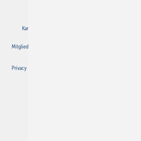
E-Paper
Gentner Verlag
Impressum
Karriere bei Gentner
Kontakt
Mediaservice
Mitgliedschaften und Engagement
Privacy Manager
Privacy Manager
RSS-Feed
SBZ Monteur abonnieren
© 2026 SBZ Monteur