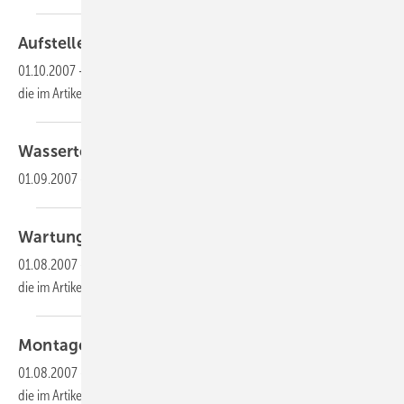
Aufstellen eines
Flüssiggastanks
01.10.2007
-
Dieser Inhalt liegt nur als PDF-Datei vor. Bitte öffnen Sie
die im Artikel verlinkte Datei, um auf den Inhalt
zuzugreifen.
Wassertechnik
01.09.2007
-
Dichtheitsprüfung einer
Trinkwasserleitung
Wartung eines
Leichtflüssigkeitsabscheiders
01.08.2007
-
Dieser Inhalt liegt nur als PDF-Datei vor. Bitte öffnen Sie
die im Artikel verlinkte Datei, um auf den Inhalt
zuzugreifen.
Montage einer
Fußbodenheizung
01.08.2007
-
Dieser Inhalt liegt nur als PDF-Datei vor. Bitte öffnen Sie
die im Artikel verlinkte Datei, um auf den Inhalt
zuzugreifen.