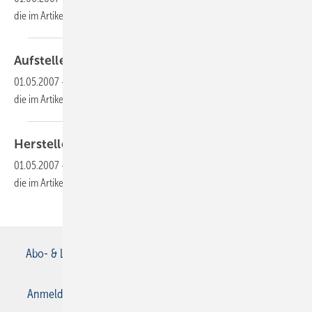
die im Artikel verlinkte Datei, um auf den Inhalt
zuzugreifen.
Aufstellen einer
Stahlbadewanne
01.05.2007
-
Dieser Inhalt liegt nur als PDF-Datei vor. Bitte öffnen Sie
die im Artikel verlinkte Datei, um auf den Inhalt
zuzugreifen.
Herstellen einer
Flanschverbindung
01.05.2007
-
Dieser Inhalt liegt nur als PDF-Datei vor. Bitte öffnen Sie
die im Artikel verlinkte Datei, um auf den Inhalt
zuzugreifen.
Abo- & Leserservice
AGB
Alle Inhalte chronologisch
Anmelden
Anmeldung & Registrierung
Datenschutz